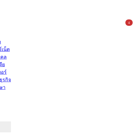
4
ด
์เน็ต
คคล
ดีย
อร์
ุรกิจ
ษา