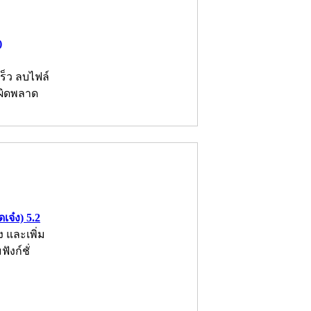
)
ร็ว ลบไฟล์
อผิดพลาด
จ๋ง) 5.2
 และเพิ่ม
งก์ชั่