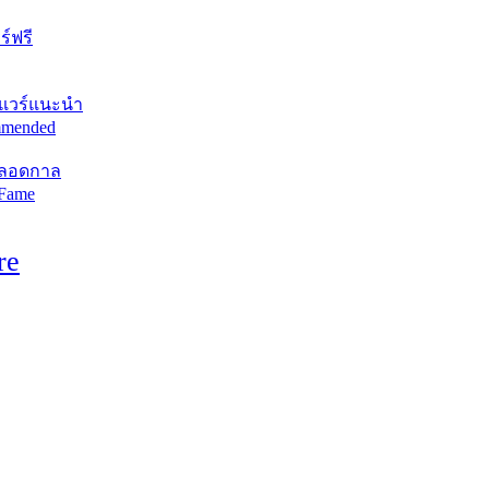
์ฟรี
แวร์แนะนำ
mended
ตลอดกาล
 Fame
re