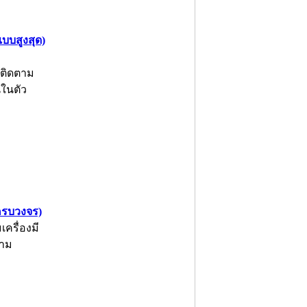
แบบสูงสุด)
รติดตาม
นในตัว
ครบวงจร)
ครื่องมี
วาม