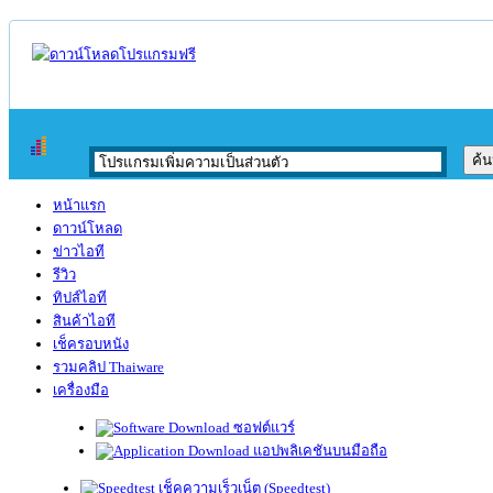
หน้าแรก
ดาวน์โหลด
ข่าวไอที
รีวิว
ทิปส์ไอที
สินค้าไอที
เช็ครอบหนัง
รวมคลิป Thaiware
เครื่องมือ
ซอฟต์แวร์
แอปพลิเคชันบนมือถือ
เช็คความเร็วเน็ต (Speedtest)