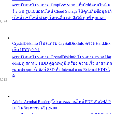
ดาวน์โหลดโปรแกรม DropBox ระบบ เก็บไฟล์ออนไลน์ ฟ
รี 2 GB รูปแบบออนไลน์ Cloud Storage ให้คุณเก็บข้อมูล เก็
บไฟล์ แชร์ไฟล์ ต่างๆ ให้คนอื่น เข้าถึงได้ ทุกที่ ทุกเวลา
4,324
CrystalDiskInfo (โปรแกรม CrystalDiskInfo ตรวจ Harddisk
เช็ค HDD) 9.9.1
ดาวน์โหลดโปรแกรม CrystalDiskInfo โปรแกรมตรวจ Har
ddisk ดู สถานะ HDD ดูอุณหภูมิเครื่อง ความเร็ว หาสาเหต
คอมพัง ดูฮาร์ดดิสก์ SSD ทั้ง Internal และ External HDD ไ
ด้
5,013
Adobe Acrobat Reader (โปรแกรมอ่านไฟล์ PDF เปิดไฟล์ P
DF ไฟล์เอกสาร ฟรี) 26.001