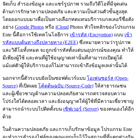
จัดเก็บ สำรองข้อมูล และแชร์รูปภาพ รวมถึงวิดีโอที่มีจุดเด่น
ด้านการรักษาความปลอดภัย และความเป็นส่วนตัวขั้นสูงสุด
โดยออกแบบมาเพื่อเป็นทางเลือกทดแทนบริการแกลเลอรีชื่อดัง
อย่าง
Google Photos
หรือ
iCloud
Photos หัวใจหลักของโปรแกรม
Ente นี้คือการใช้เทคโนโลยีการ
เข้ารหัส (Encryption)
แบบ
เข้า
รหัสแบบต้นทางถึงปลายทาง (E2EE)
ซึ่งหมายความว่ารูปภาพ
และวิดีโอทั้งหมด จะถูกเข้ารหัสตั้งแต่บนอุปกรณ์ของคุณ ทำให้
มีเพียงผู้ใช้ และคนที่ผู้ใช้อนุญาตเท่านั้นที่สามารถเปิดดูได้
แม้แต่ตัวผู้ให้บริการเองก็ไม่สามารถเข้าถึงข้อมูลเหล่านั้นได้
นอกจากนี้ตัวระบบยังเป็นซอฟต์แวร์แบบ
โอเพ่นซอร์ส (Open-
Source)
ที่เปิดเผย
โค้ดต้นฉบับ (Source-Code)
ให้สาธารณชน
และผู้เชี่ยวชาญด้านความปลอดภัยสามารถตรวจสอบความ
โปร่งใสได้ตลอดเวลา และยังอนุญาตให้ผู้ใช้ที่มีความเชี่ยวชาญ
สามารถนำระบบไปติดตั้งบน
เซิฟเวอร์ (Server)
ของตนเองได้อีก
ด้วย
ในด้านความปลอดภัย และการเก็บรักษาข้อมูล โปรแกรม Ente
จะทำการสำรองไฟล์ของคุณแยกเก็บไว้ในสถานที่ที่แตกต่างกัน