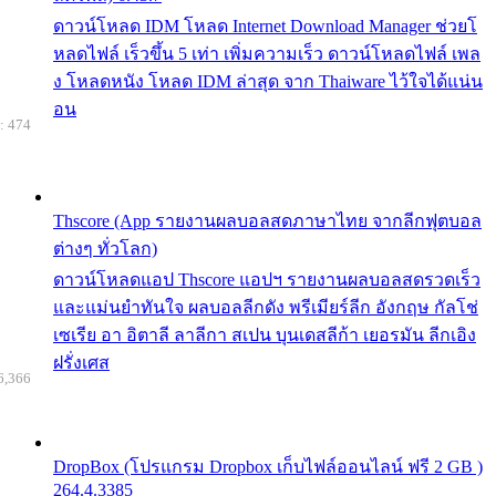
ดาวน์โหลด IDM โหลด Internet Download Manager ช่วยโ
หลดไฟล์ เร็วขึ้น 5 เท่า เพิ่มความเร็ว ดาวน์โหลดไฟล์ เพล
ง โหลดหนัง โหลด IDM ล่าสุด จาก Thaiware ไว้ใจได้แน่น
อน
: 474
Thscore (App รายงานผลบอลสดภาษาไทย จากลีกฟุตบอล
ต่างๆ ทั่วโลก)
ดาวน์โหลดแอป Thscore แอปฯ รายงานผลบอลสดรวดเร็ว
และแม่นยำทันใจ ผลบอลลีกดัง พรีเมียร์ลีก อังกฤษ กัลโช่
เซเรีย อา อิตาลี ลาลีกา สเปน บุนเดสลีก้า เยอรมัน ลีกเอิง
ฝรั่งเศส
6,366
DropBox (โปรแกรม Dropbox เก็บไฟล์ออนไลน์ ฟรี 2 GB )
264.4.3385