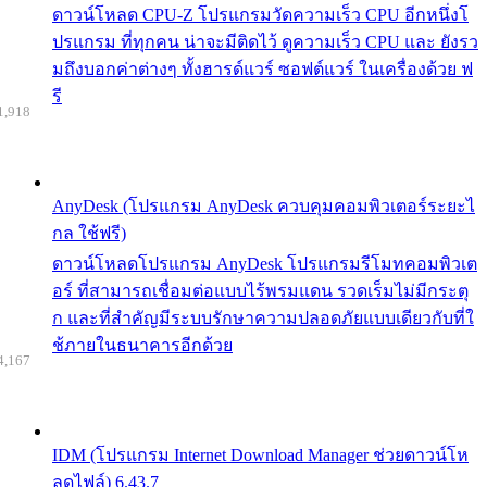
ดาวน์โหลด CPU-Z โปรแกรมวัดความเร็ว CPU อีกหนึ่งโ
ปรแกรม ที่ทุกคน น่าจะมีติดไว้ ดูความเร็ว CPU และ ยังรว
มถึงบอกค่าต่างๆ ทั้งฮารด์แวร์ ซอฟต์แวร์ ในเครื่องด้วย ฟ
รี
1,918
AnyDesk (โปรแกรม AnyDesk ควบคุมคอมพิวเตอร์ระยะไ
กล ใช้ฟรี)
ดาวน์โหลดโปรแกรม AnyDesk โปรแกรมรีโมทคอมพิวเต
อร์ ที่สามารถเชื่อมต่อแบบไร้พรมแดน รวดเร็มไม่มีกระตุ
ก และที่สำคัญมีระบบรักษาความปลอดภัยแบบเดียวกับที่ใ
ช้ภายในธนาคารอีกด้วย
4,167
IDM (โปรแกรม Internet Download Manager ช่วยดาวน์โห
ลดไฟล์) 6.43.7