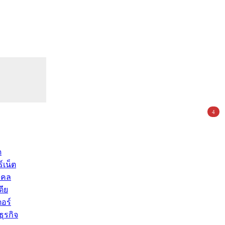
4
ด
์เน็ต
คคล
ดีย
อร์
ุรกิจ