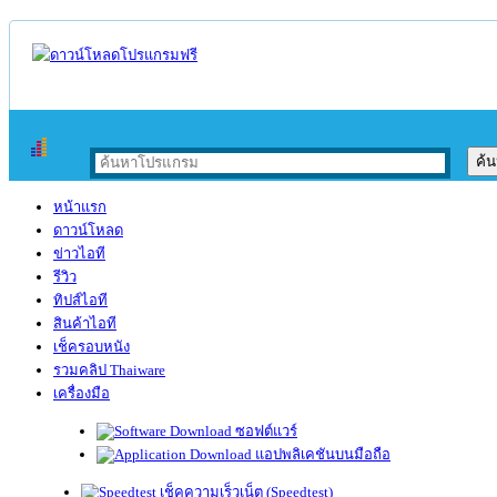
หน้าแรก
ดาวน์โหลด
ข่าวไอที
รีวิว
ทิปส์ไอที
สินค้าไอที
เช็ครอบหนัง
รวมคลิป Thaiware
เครื่องมือ
ซอฟต์แวร์
แอปพลิเคชันบนมือถือ
เช็คความเร็วเน็ต (Speedtest)