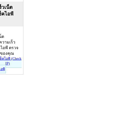
็วเน็ต
ช็คไอพี
น็ต
บความเร็ว
คไอพี ตรวจ
ีของคุณ
ไอพี