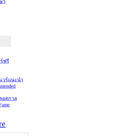
ษา
์ฟรี
แวร์แนะนำ
mended
ตลอดกาล
 Fame
re