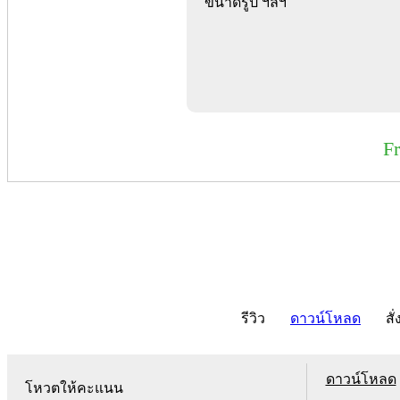
ขนาดรูป ฯลฯ
F
รีวิว
ดาวน์โหลด
สั่
ดาวน์โหลด
โหวตให้คะแนน