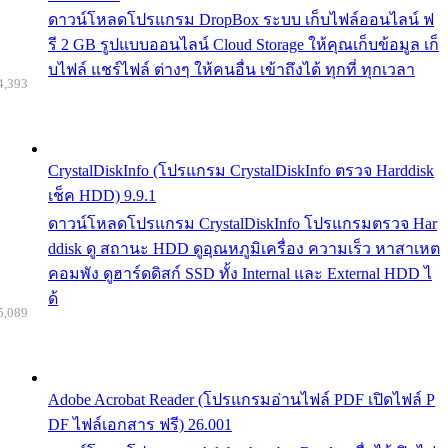
ดาวน์โหลดโปรแกรม DropBox ระบบ เก็บไฟล์ออนไลน์ ฟ
รี 2 GB รูปแบบออนไลน์ Cloud Storage ให้คุณเก็บข้อมูล เก็
บไฟล์ แชร์ไฟล์ ต่างๆ ให้คนอื่น เข้าถึงได้ ทุกที่ ทุกเวลา
4,393
CrystalDiskInfo (โปรแกรม CrystalDiskInfo ตรวจ Harddisk
เช็ค HDD) 9.9.1
ดาวน์โหลดโปรแกรม CrystalDiskInfo โปรแกรมตรวจ Har
ddisk ดู สถานะ HDD ดูอุณหภูมิเครื่อง ความเร็ว หาสาเหต
คอมพัง ดูฮาร์ดดิสก์ SSD ทั้ง Internal และ External HDD ไ
ด้
5,089
Adobe Acrobat Reader (โปรแกรมอ่านไฟล์ PDF เปิดไฟล์ P
DF ไฟล์เอกสาร ฟรี) 26.001