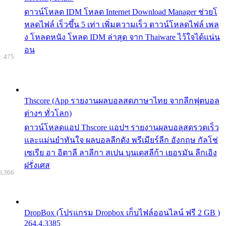
ดาวน์โหลด IDM โหลด Internet Download Manager ช่วยโ
หลดไฟล์ เร็วขึ้น 5 เท่า เพิ่มความเร็ว ดาวน์โหลดไฟล์ เพล
ง โหลดหนัง โหลด IDM ล่าสุด จาก Thaiware ไว้ใจได้แน่น
อน
: 475
Thscore (App รายงานผลบอลสดภาษาไทย จากลีกฟุตบอล
ต่างๆ ทั่วโลก)
ดาวน์โหลดแอป Thscore แอปฯ รายงานผลบอลสดรวดเร็ว
และแม่นยำทันใจ ผลบอลลีกดัง พรีเมียร์ลีก อังกฤษ กัลโช่
เซเรีย อา อิตาลี ลาลีกา สเปน บุนเดสลีก้า เยอรมัน ลีกเอิง
ฝรั่งเศส
6,366
DropBox (โปรแกรม Dropbox เก็บไฟล์ออนไลน์ ฟรี 2 GB )
264.4.3385