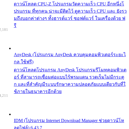
ดาวน์โหลด CPU-Z โปรแกรมวัดความเร็ว CPU อีกหนึ่งโ
ปรแกรม ที่ทุกคน น่าจะมีติดไว้ ดูความเร็ว CPU และ ยังรว
มถึงบอกค่าต่างๆ ทั้งฮารด์แวร์ ซอฟต์แวร์ ในเครื่องด้วย ฟ
รี
2,181
AnyDesk (โปรแกรม AnyDesk ควบคุมคอมพิวเตอร์ระยะไ
กล ใช้ฟรี)
ดาวน์โหลดโปรแกรม AnyDesk โปรแกรมรีโมทคอมพิวเต
อร์ ที่สามารถเชื่อมต่อแบบไร้พรมแดน รวดเร็มไม่มีกระตุ
ก และที่สำคัญมีระบบรักษาความปลอดภัยแบบเดียวกับที่ใ
ช้ภายในธนาคารอีกด้วย
4,211
IDM (โปรแกรม Internet Download Manager ช่วยดาวน์โห
ลดไฟล์) 6.43.7