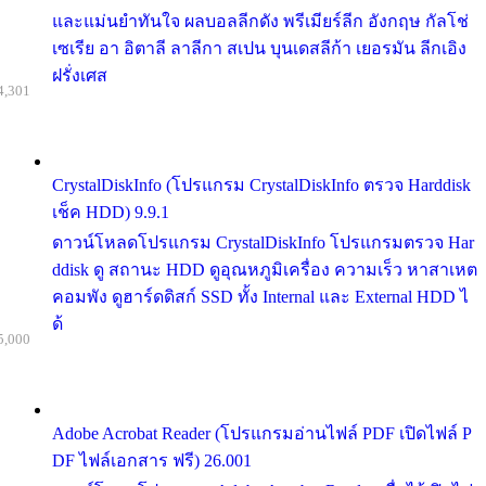
และแม่นยำทันใจ ผลบอลลีกดัง พรีเมียร์ลีก อังกฤษ กัลโช่
เซเรีย อา อิตาลี ลาลีกา สเปน บุนเดสลีก้า เยอรมัน ลีกเอิง
ฝรั่งเศส
4,301
CrystalDiskInfo (โปรแกรม CrystalDiskInfo ตรวจ Harddisk
เช็ค HDD) 9.9.1
ดาวน์โหลดโปรแกรม CrystalDiskInfo โปรแกรมตรวจ Har
ddisk ดู สถานะ HDD ดูอุณหภูมิเครื่อง ความเร็ว หาสาเหต
คอมพัง ดูฮาร์ดดิสก์ SSD ทั้ง Internal และ External HDD ไ
ด้
5,000
Adobe Acrobat Reader (โปรแกรมอ่านไฟล์ PDF เปิดไฟล์ P
DF ไฟล์เอกสาร ฟรี) 26.001