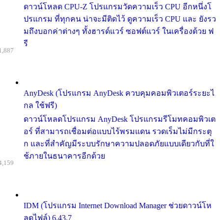
ดาวน์โหลด CPU-Z โปรแกรมวัดความเร็ว CPU อีกหนึ่งโ
ปรแกรม ที่ทุกคน น่าจะมีติดไว้ ดูความเร็ว CPU และ ยังรว
มถึงบอกค่าต่างๆ ทั้งฮารด์แวร์ ซอฟต์แวร์ ในเครื่องด้วย ฟ
รี
1,887
AnyDesk (โปรแกรม AnyDesk ควบคุมคอมพิวเตอร์ระยะไ
กล ใช้ฟรี)
ดาวน์โหลดโปรแกรม AnyDesk โปรแกรมรีโมทคอมพิวเต
อร์ ที่สามารถเชื่อมต่อแบบไร้พรมแดน รวดเร็มไม่มีกระตุ
ก และที่สำคัญมีระบบรักษาความปลอดภัยแบบเดียวกับที่ใ
ช้ภายในธนาคารอีกด้วย
4,159
IDM (โปรแกรม Internet Download Manager ช่วยดาวน์โห
ลดไฟล์) 6.43.7