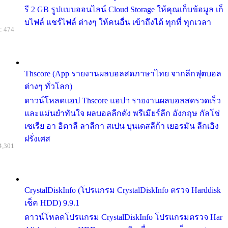
รี 2 GB รูปแบบออนไลน์ Cloud Storage ให้คุณเก็บข้อมูล เก็
บไฟล์ แชร์ไฟล์ ต่างๆ ให้คนอื่น เข้าถึงได้ ทุกที่ ทุกเวลา
: 474
Thscore (App รายงานผลบอลสดภาษาไทย จากลีกฟุตบอล
ต่างๆ ทั่วโลก)
ดาวน์โหลดแอป Thscore แอปฯ รายงานผลบอลสดรวดเร็ว
และแม่นยำทันใจ ผลบอลลีกดัง พรีเมียร์ลีก อังกฤษ กัลโช่
เซเรีย อา อิตาลี ลาลีกา สเปน บุนเดสลีก้า เยอรมัน ลีกเอิง
ฝรั่งเศส
4,301
CrystalDiskInfo (โปรแกรม CrystalDiskInfo ตรวจ Harddisk
เช็ค HDD) 9.9.1
ดาวน์โหลดโปรแกรม CrystalDiskInfo โปรแกรมตรวจ Har