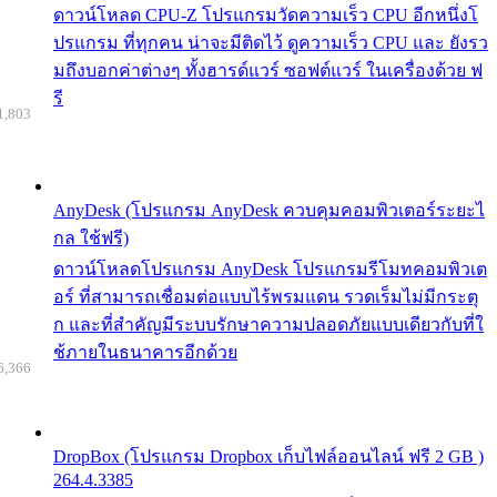
ดาวน์โหลด CPU-Z โปรแกรมวัดความเร็ว CPU อีกหนึ่งโ
ปรแกรม ที่ทุกคน น่าจะมีติดไว้ ดูความเร็ว CPU และ ยังรว
มถึงบอกค่าต่างๆ ทั้งฮารด์แวร์ ซอฟต์แวร์ ในเครื่องด้วย ฟ
รี
1,803
AnyDesk (โปรแกรม AnyDesk ควบคุมคอมพิวเตอร์ระยะไ
กล ใช้ฟรี)
ดาวน์โหลดโปรแกรม AnyDesk โปรแกรมรีโมทคอมพิวเต
อร์ ที่สามารถเชื่อมต่อแบบไร้พรมแดน รวดเร็มไม่มีกระตุ
ก และที่สำคัญมีระบบรักษาความปลอดภัยแบบเดียวกับที่ใ
ช้ภายในธนาคารอีกด้วย
6,366
DropBox (โปรแกรม Dropbox เก็บไฟล์ออนไลน์ ฟรี 2 GB )
264.4.3385