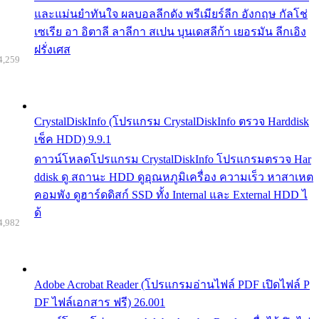
และแม่นยำทันใจ ผลบอลลีกดัง พรีเมียร์ลีก อังกฤษ กัลโช่
เซเรีย อา อิตาลี ลาลีกา สเปน บุนเดสลีก้า เยอรมัน ลีกเอิง
ฝรั่งเศส
4,259
CrystalDiskInfo (โปรแกรม CrystalDiskInfo ตรวจ Harddisk
เช็ค HDD) 9.9.1
ดาวน์โหลดโปรแกรม CrystalDiskInfo โปรแกรมตรวจ Har
ddisk ดู สถานะ HDD ดูอุณหภูมิเครื่อง ความเร็ว หาสาเหต
คอมพัง ดูฮาร์ดดิสก์ SSD ทั้ง Internal และ External HDD ไ
ด้
4,982
Adobe Acrobat Reader (โปรแกรมอ่านไฟล์ PDF เปิดไฟล์ P
DF ไฟล์เอกสาร ฟรี) 26.001