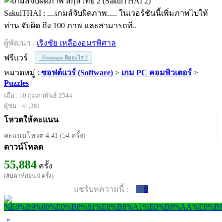
SakulTHAI : ....เกมส์จับผิดภาพ..... ในเวอร์ชันนี้เพิ่มภาพไปให้
ท่าน จับผิด ถึง 100 ภาพ และสามารถที..
ผู้พัฒนา :
เริงชัย เหลืองอมรพิศาล
ฟรีแวร์
Freeware คืออะไร ?
หมวดหมู่ :
ซอฟต์แวร์ (Software)
>
เกม PC คอมพิวเตอร์
>
Puzzles
เมื่อ : 10 กุมภาพันธ์ 2544
ผู้ชม : 41,381
โหวตให้คะแนน
คะแนนโหวต 4.41 (54 ครั้ง)
ดาวน์โหลด
55,884
ครั้ง
(สัปดาห์ก่อน 0 ครั้ง)
แชร์บทความนี้ :
0
»