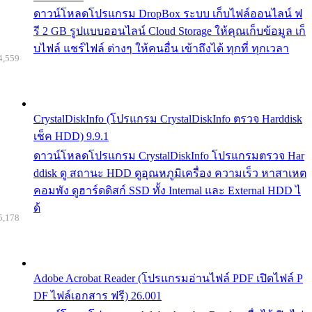
ดาวน์โหลดโปรแกรม DropBox ระบบ เก็บไฟล์ออนไลน์ ฟ
รี 2 GB รูปแบบออนไลน์ Cloud Storage ให้คุณเก็บข้อมูล เก็
บไฟล์ แชร์ไฟล์ ต่างๆ ให้คนอื่น เข้าถึงได้ ทุกที่ ทุกเวลา
4,559
CrystalDiskInfo (โปรแกรม CrystalDiskInfo ตรวจ Harddisk
เช็ค HDD) 9.9.1
ดาวน์โหลดโปรแกรม CrystalDiskInfo โปรแกรมตรวจ Har
ddisk ดู สถานะ HDD ดูอุณหภูมิเครื่อง ความเร็ว หาสาเหต
คอมพัง ดูฮาร์ดดิสก์ SSD ทั้ง Internal และ External HDD ไ
ด้
5,178
Adobe Acrobat Reader (โปรแกรมอ่านไฟล์ PDF เปิดไฟล์ P
DF ไฟล์เอกสาร ฟรี) 26.001