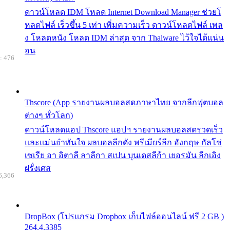
ดาวน์โหลด IDM โหลด Internet Download Manager ช่วยโ
หลดไฟล์ เร็วขึ้น 5 เท่า เพิ่มความเร็ว ดาวน์โหลดไฟล์ เพล
ง โหลดหนัง โหลด IDM ล่าสุด จาก Thaiware ไว้ใจได้แน่น
อน
: 476
Thscore (App รายงานผลบอลสดภาษาไทย จากลีกฟุตบอล
ต่างๆ ทั่วโลก)
ดาวน์โหลดแอป Thscore แอปฯ รายงานผลบอลสดรวดเร็ว
และแม่นยำทันใจ ผลบอลลีกดัง พรีเมียร์ลีก อังกฤษ กัลโช่
เซเรีย อา อิตาลี ลาลีกา สเปน บุนเดสลีก้า เยอรมัน ลีกเอิง
ฝรั่งเศส
6,366
DropBox (โปรแกรม Dropbox เก็บไฟล์ออนไลน์ ฟรี 2 GB )
264.4.3385