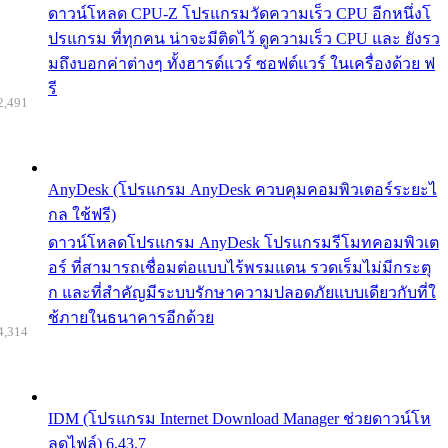
ดาวน์โหลด CPU-Z โปรแกรมวัดความเร็ว CPU อีกหนึ่งโ
ปรแกรม ที่ทุกคน น่าจะมีติดไว้ ดูความเร็ว CPU และ ยังรว
มถึงบอกค่าต่างๆ ทั้งฮารด์แวร์ ซอฟต์แวร์ ในเครื่องด้วย ฟ
รี
2,491
AnyDesk (โปรแกรม AnyDesk ควบคุมคอมพิวเตอร์ระยะไ
กล ใช้ฟรี)
ดาวน์โหลดโปรแกรม AnyDesk โปรแกรมรีโมทคอมพิวเต
อร์ ที่สามารถเชื่อมต่อแบบไร้พรมแดน รวดเร็มไม่มีกระตุ
ก และที่สำคัญมีระบบรักษาความปลอดภัยแบบเดียวกับที่ใ
ช้ภายในธนาคารอีกด้วย
4,314
IDM (โปรแกรม Internet Download Manager ช่วยดาวน์โห
ลดไฟล์) 6.43.7