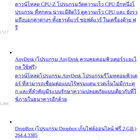
ดาวน์โหลด CPU-Z โปรแกรมวัดความเร็ว CPU อีกหนึ่งโ
ปรแกรม ที่ทุกคน น่าจะมีติดไว้ ดูความเร็ว CPU และ ยังรว
มถึงบอกค่าต่างๆ ทั้งฮารด์แวร์ ซอฟต์แวร์ ในเครื่องด้วย ฟ
รี
1,517
AnyDesk (โปรแกรม AnyDesk ควบคุมคอมพิวเตอร์ระยะไ
กล ใช้ฟรี)
ดาวน์โหลดโปรแกรม AnyDesk โปรแกรมรีโมทคอมพิวเต
อร์ ที่สามารถเชื่อมต่อแบบไร้พรมแดน รวดเร็มไม่มีกระตุ
ก และที่สำคัญมีระบบรักษาความปลอดภัยแบบเดียวกับที่ใ
ช้ภายในธนาคารอีกด้วย
6,366
DropBox (โปรแกรม Dropbox เก็บไฟล์ออนไลน์ ฟรี 2 GB )
264.4.3385