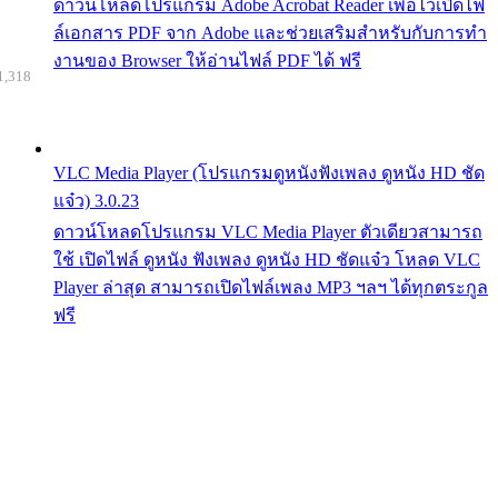
ดาวน์โหลดโปรแกรม Adobe Acrobat Reader เพื่อไว้เปิดไฟ
ล์เอกสาร PDF จาก Adobe และช่วยเสริมสำหรับกับการทำ
งานของ Browser ให้อ่านไฟล์ PDF ได้ ฟรี
1,318
VLC Media Player (โปรแกรมดูหนังฟังเพลง ดูหนัง HD ชัด
แจ๋ว) 3.0.23
ดาวน์โหลดโปรแกรม VLC Media Player ตัวเดียวสามารถ
ใช้ เปิดไฟล์ ดูหนัง ฟังเพลง ดูหนัง HD ชัดแจ๋ว โหลด VLC
Player ล่าสุด สามารถเปิดไฟล์เพลง MP3 ฯลฯ ได้ทุกตระกูล
ฟรี