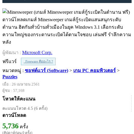
ดาวน์โหลดเกมส์ Minesweeper เกมส์กู้ระเบิดแสนสนุกระดับ
ตำนาน ฮิตกันทั่วบ้านทั่วเมืองในยุค Windows 3.1 เลือกระดับ
ความใหญ่ของกระดานระเบิดได้ตามใจชอบ เล่นฟรี รำลึกความ
หลัง
ผู้พัฒนา :
Microsoft Corp.
ฟรีแวร์
Freeware คืออะไร ?
หมวดหมู่ :
ซอฟต์แวร์ (Software)
>
เกม PC คอมพิวเตอร์
>
Puzzles
เมื่อ : 26 เมษายน 2561
ผู้ชม : 57,168
โหวตให้คะแนน
คะแนนโหวต 4.5 (6 ครั้ง)
ดาวน์โหลด
5,736
ครั้ง
(สัปดาห์ก่อน 0 ครั้ง)