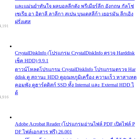
และแม่นยำทันใจ ผลบอลลีกดัง พรีเมียร์ลีก อังกฤษ กัลโช่
เซเรีย อา อิตาลี ลาลีกา สเปน บุนเดสลีก้า เยอรมัน ลีกเอิง
ฝรั่งเศส
4,191
CrystalDiskInfo (โปรแกรม CrystalDiskInfo ตรวจ Harddisk
เช็ค HDD) 9.9.1
ดาวน์โหลดโปรแกรม CrystalDiskInfo โปรแกรมตรวจ Har
ddisk ดู สถานะ HDD ดูอุณหภูมิเครื่อง ความเร็ว หาสาเหต
คอมพัง ดูฮาร์ดดิสก์ SSD ทั้ง Internal และ External HDD ไ
ด้
4,916
Adobe Acrobat Reader (โปรแกรมอ่านไฟล์ PDF เปิดไฟล์ P
DF ไฟล์เอกสาร ฟรี) 26.001