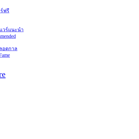
์ฟรี
แวร์แนะนำ
mended
ตลอดกาล
 Fame
re