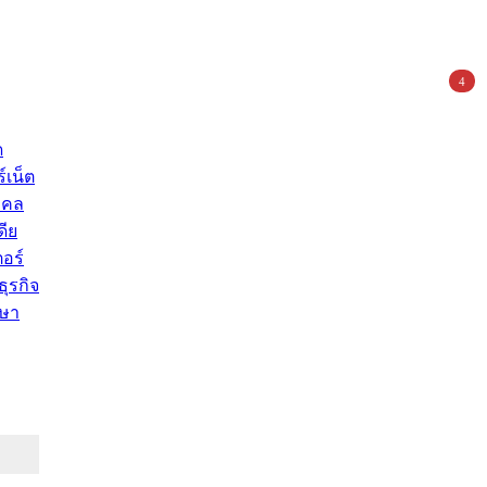
4
ด
์เน็ต
คคล
ดีย
อร์
ุรกิจ
ษา