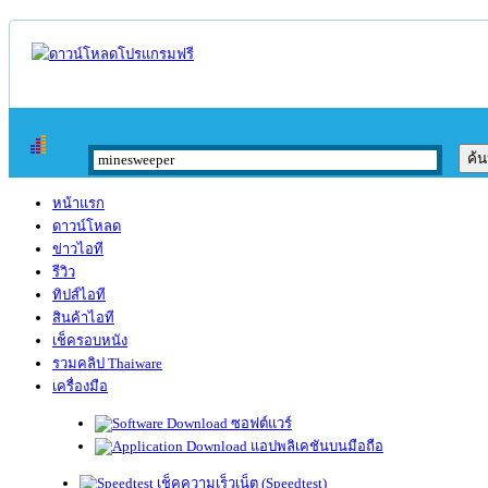
หน้าแรก
ดาวน์โหลด
ข่าวไอที
รีวิว
ทิปส์ไอที
สินค้าไอที
เช็ครอบหนัง
รวมคลิป Thaiware
เครื่องมือ
ซอฟต์แวร์
แอปพลิเคชันบนมือถือ
เช็คความเร็วเน็ต (Speedtest)