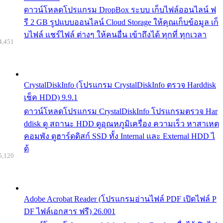
ดาวน์โหลดโปรแกรม DropBox ระบบ เก็บไฟล์ออนไลน์ ฟ
รี 2 GB รูปแบบออนไลน์ Cloud Storage ให้คุณเก็บข้อมูล เก็
บไฟล์ แชร์ไฟล์ ต่างๆ ให้คนอื่น เข้าถึงได้ ทุกที่ ทุกเวลา
4,451
CrystalDiskInfo (โปรแกรม CrystalDiskInfo ตรวจ Harddisk
เช็ค HDD) 9.9.1
ดาวน์โหลดโปรแกรม CrystalDiskInfo โปรแกรมตรวจ Har
ddisk ดู สถานะ HDD ดูอุณหภูมิเครื่อง ความเร็ว หาสาเหต
คอมพัง ดูฮาร์ดดิสก์ SSD ทั้ง Internal และ External HDD ไ
ด้
5,120
Adobe Acrobat Reader (โปรแกรมอ่านไฟล์ PDF เปิดไฟล์ P
DF ไฟล์เอกสาร ฟรี) 26.001