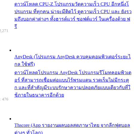
ดาวน์โหลด CPU-Z โปรแกรมวัดความเร็ว CPU อีกหนึ่งโ
ปรแกรม ที่ทุกคน น่าจะมีติดไว้ ดูความเร็ว CPU และ ยังรว
มถึงบอกค่าต่างๆ ทั้งฮารด์แวร์ ซอฟต์แวร์ ในเครื่องด้วย ฟ
รี
2,271
AnyDesk (โปรแกรม AnyDesk ควบคุมคอมพิวเตอร์ระยะไ
กล ใช้ฟรี)
ดาวน์โหลดโปรแกรม AnyDesk โปรแกรมรีโมทคอมพิวเต
อร์ ที่สามารถเชื่อมต่อแบบไร้พรมแดน รวดเร็มไม่มีกระตุ
ก และที่สำคัญมีระบบรักษาความปลอดภัยแบบเดียวกับที่ใ
ช้ภายในธนาคารอีกด้วย
: 476
Thscore (App รายงานผลบอลสดภาษาไทย จากลีกฟุตบอล
ต่างๆ ทั่วโลก)