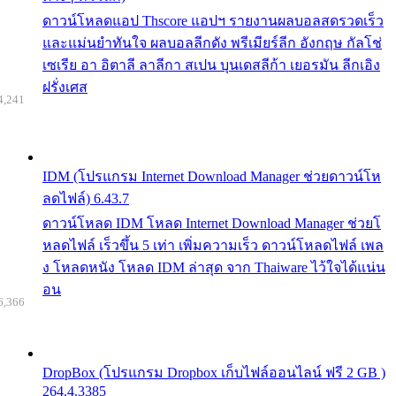
ดาวน์โหลดแอป Thscore แอปฯ รายงานผลบอลสดรวดเร็ว
และแม่นยำทันใจ ผลบอลลีกดัง พรีเมียร์ลีก อังกฤษ กัลโช่
เซเรีย อา อิตาลี ลาลีกา สเปน บุนเดสลีก้า เยอรมัน ลีกเอิง
ฝรั่งเศส
4,241
IDM (โปรแกรม Internet Download Manager ช่วยดาวน์โห
ลดไฟล์) 6.43.7
ดาวน์โหลด IDM โหลด Internet Download Manager ช่วยโ
หลดไฟล์ เร็วขึ้น 5 เท่า เพิ่มความเร็ว ดาวน์โหลดไฟล์ เพล
ง โหลดหนัง โหลด IDM ล่าสุด จาก Thaiware ไว้ใจได้แน่น
อน
6,366
DropBox (โปรแกรม Dropbox เก็บไฟล์ออนไลน์ ฟรี 2 GB )
264.4.3385