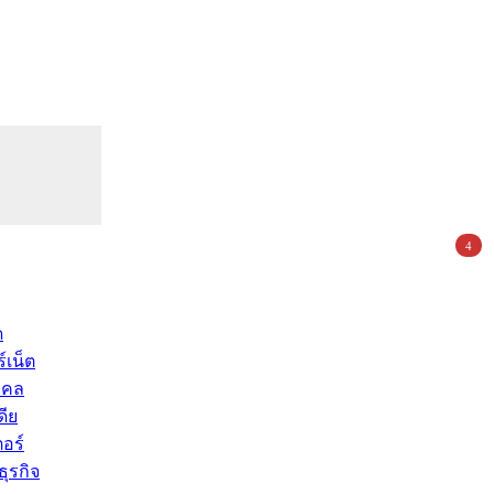
4
ด
์เน็ต
คคล
ดีย
อร์
ุรกิจ