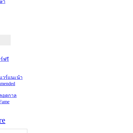
ษา
์ฟรี
แวร์แนะนำ
mended
ตลอดกาล
 Fame
re