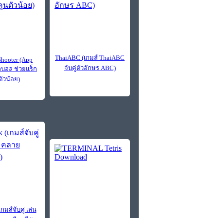
ThaiABC (เกมส์ ThaiABC
Shooter (App
จับคู่ตัวอักษร ABC)
ูกบอล ช่วยแร็ก
ตัวน้อย)
กมส์จับคู่ เล่น