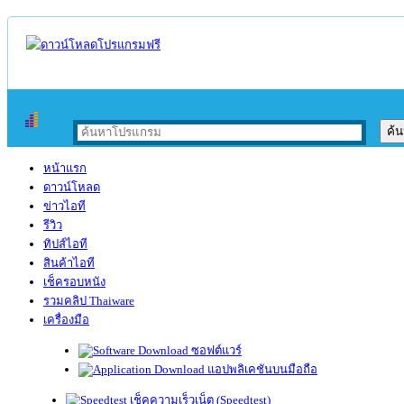
หน้าแรก
ดาวน์โหลด
ข่าวไอที
รีวิว
ทิปส์ไอที
สินค้าไอที
เช็ครอบหนัง
รวมคลิป Thaiware
เครื่องมือ
ซอฟต์แวร์
แอปพลิเคชันบนมือถือ
เช็คความเร็วเน็ต (Speedtest)