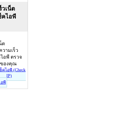
็วเน็ต
ช็คไอพี
น็ต
บความเร็ว
คไอพี ตรวจ
ีของคุณ
ไอพี