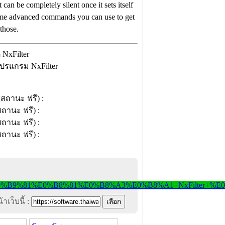
an be completely silent once it sets itself
 some advanced commands you can use to get
 those.
โปรแกรม NxFilter
าเว็บนี้ :