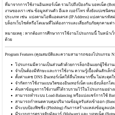
ที่มาจากการใช้งานอินเทอร์เน็ต รวมไปถึงป้องกัน บอทเน็ต (Bo
งานของเรา เช่น ข้อมูลส่วนตัว อีเมล เบอร์โทร ทั้งยังแบ่งชนิ
ประเภท เช่น แบ่งตามไอพีแอดเดรส (IP Address) แบ่งตามรหัสผ่า
บล็อกเว็บไซต์หรือโดเมนที่ไม่ต้องการและเสี่ยงกับภัยคุกคามต่
หมายเหตุ : หากต้องการศึกษาการใช้งานโปรแกรมนี้ ในหน้าเว็
ด้วย
Program Features (คุณสมบัติและความสามารถของโปรแกรม NxFilt
โปรแกรมมีความเป็นส่วนตัวด้วยการล็อกอินแยกผู้ใช้งาน
จำเป็นต้องมีทักษะและการใช้งาน ความรู้เบื้องต้นสักเล็กน
ตั้งค่าแคช DNS อินเทอร์เน็ตให้ลื่นไหลมากขึ้น ไม่สะดุดใ
จำกัดการใช้งานแบนวิดของอินเทอร์เน็ต และยังบล็อกโดเม
ค้นหาข้อมูลการใช้งานที่ได้รวบรวมไว้ในโปรแกรมอย่างเ
สามารถทำระบบ Load-Balancing หรือแบ่งแชร์การใช้ Band
สามารถกำหนดควบคุมปริมาณข้อมูลรับส่งเข้าออก (Bandw
มีระบบป้องฟิชชิ่ง (Phishing) กันการสร้างแหล่งข้อมูล
มีระบบการตรวจจับมัลแวร์ (Malware) และ บอทเน็ต (Botne