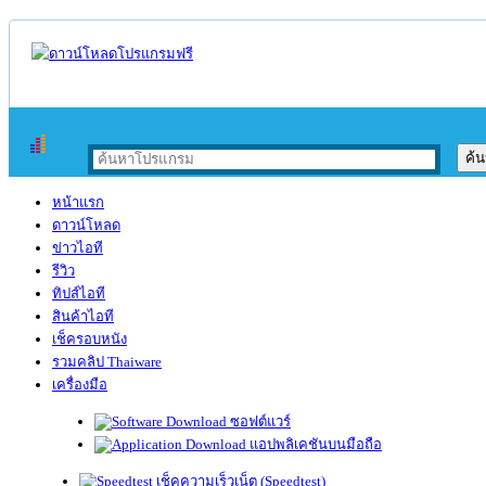
หน้าแรก
ดาวน์โหลด
ข่าวไอที
รีวิว
ทิปส์ไอที
สินค้าไอที
เช็ครอบหนัง
รวมคลิป Thaiware
เครื่องมือ
ซอฟต์แวร์
แอปพลิเคชันบนมือถือ
เช็คความเร็วเน็ต (Speedtest)