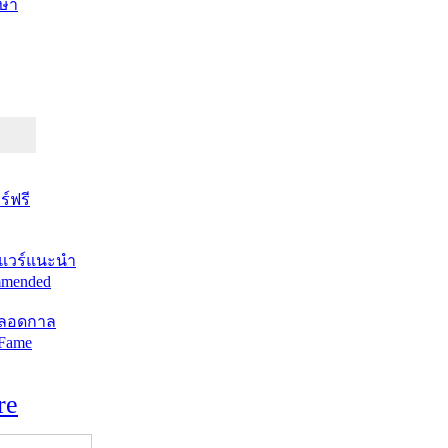
ษา
์ฟรี
แวร์แนะนำ
mended
ตลอดกาล
 Fame
re