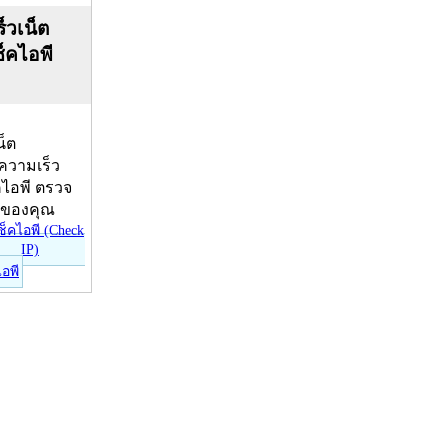
็วเน็ต
ช็คไอพี
น็ต
บความเร็ว
คไอพี ตรวจ
ีของคุณ
ไอพี