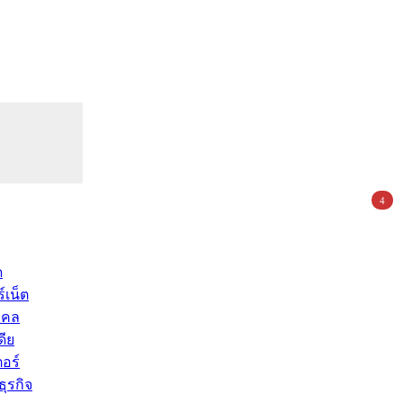
4
ด
์เน็ต
คคล
ดีย
อร์
ุรกิจ