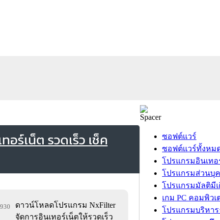
อร์เน็ต รวดเร็ว เช็ค
ซอฟต์แวร์
ซอฟต์แวร์ทั้งหม
โปรแกรมอินเทอร
โปรแกรมส่วนบุ
โปรแกรมมัลติมีเ
เกม PC คอมพิวเต
ดาวน์โหลดโปรแกรม NxFilter
6,930
โปรแกรมบริหารธ
จัดการอินเทอร์เน็ตให้รวดเร็ว