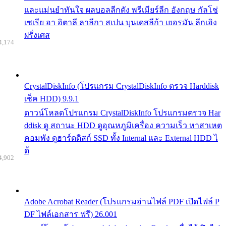
และแม่นยำทันใจ ผลบอลลีกดัง พรีเมียร์ลีก อังกฤษ กัลโช่
เซเรีย อา อิตาลี ลาลีกา สเปน บุนเดสลีก้า เยอรมัน ลีกเอิง
ฝรั่งเศส
4,174
CrystalDiskInfo (โปรแกรม CrystalDiskInfo ตรวจ Harddisk
เช็ค HDD) 9.9.1
ดาวน์โหลดโปรแกรม CrystalDiskInfo โปรแกรมตรวจ Har
ddisk ดู สถานะ HDD ดูอุณหภูมิเครื่อง ความเร็ว หาสาเหต
คอมพัง ดูฮาร์ดดิสก์ SSD ทั้ง Internal และ External HDD ไ
ด้
4,902
Adobe Acrobat Reader (โปรแกรมอ่านไฟล์ PDF เปิดไฟล์ P
DF ไฟล์เอกสาร ฟรี) 26.001