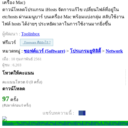
ดาวน์โหลดโปรแกรม iHosts จัดการแก้ไข เปลี่ยนไฟล์ที่อยู่ใน
etc/hosts ผ่านเมนูบาร์ บนเครื่อง Mac พร้อมแบ่งกลุ่ม สลับใช้งาน
ไฟล์ hosts ได้ง่ายๆ ประหยัดเวลาในการใช้งานมากยิ่งขึ้น
ผู้พัฒนา :
Toolinbox
ฟรีแวร์
Freeware คืออะไร ?
หมวดหมู่ :
ซอฟต์แวร์ (Software)
>
โปรแกรมยูทิลิตี้
>
Network
เมื่อ : 10 กุมภาพันธ์ 2561
ผู้ชม : 6,203
โหวตให้คะแนน
คะแนนโหวต 0 (0 ครั้ง)
ดาวน์โหลด
97
ครั้ง
(สัปดาห์ก่อน 0 ครั้ง)
แชร์บทความนี้ :
0