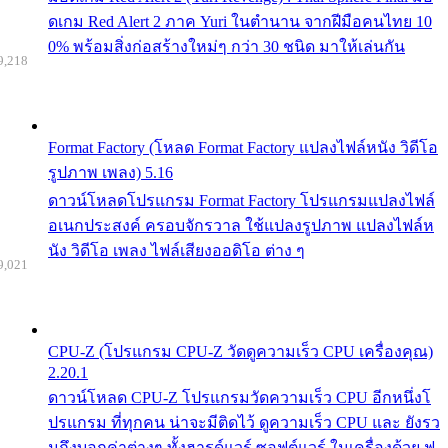
ดเกม Red Alert 2 ภาค Yuri ในตำนาน จากฝีมือคนไทย 10
0% พร้อมสิ่งก่อสร้างใหม่ๆ กว่า 30 ชนิด มาให้เล่นกัน
9,218
Format Factory (โหลด Format Factory แปลงไฟล์หนัง วิดีโอ
รูปภาพ เพลง) 5.16
ดาวน์โหลดโปรแกรม Format Factory โปรแกรมแปลงไฟล์
อเนกประสงค์ ครอบจักรวาล ใช้แปลงรูปภาพ แปลงไฟล์ห
นัง วิดีโอ เพลง ไฟล์เสียงออดิโอ ต่าง ๆ
9,021
CPU-Z (โปรแกรม CPU-Z วัดดูความเร็ว CPU เครื่องคุณ)
2.20.1
ดาวน์โหลด CPU-Z โปรแกรมวัดความเร็ว CPU อีกหนึ่งโ
ปรแกรม ที่ทุกคน น่าจะมีติดไว้ ดูความเร็ว CPU และ ยังรว
มถึงบอกค่าต่างๆ ทั้งฮารด์แวร์ ซอฟต์แวร์ ในเครื่องด้วย ฟ