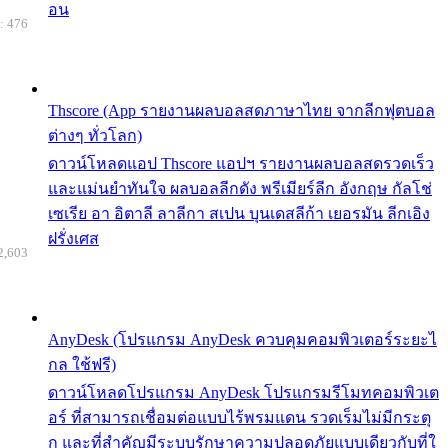
อน
: 476
Thscore (App รายงานผลบอลสดภาษาไทย จากลีกฟุตบอล
ต่างๆ ทั่วโลก)
ดาวน์โหลดแอป Thscore แอปฯ รายงานผลบอลสดรวดเร็ว
และแม่นยำทันใจ ผลบอลลีกดัง พรีเมียร์ลีก อังกฤษ กัลโช่
เซเรีย อา อิตาลี ลาลีกา สเปน บุนเดสลีก้า เยอรมัน ลีกเอิง
ฝรั่งเศส
2,603
AnyDesk (โปรแกรม AnyDesk ควบคุมคอมพิวเตอร์ระยะไ
กล ใช้ฟรี)
ดาวน์โหลดโปรแกรม AnyDesk โปรแกรมรีโมทคอมพิวเต
อร์ ที่สามารถเชื่อมต่อแบบไร้พรมแดน รวดเร็มไม่มีกระตุ
ก และที่สำคัญมีระบบรักษาความปลอดภัยแบบเดียวกับที่ใ