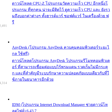
ดาวน์โหลด CPU-Z โปรแกรมวัดความเร็ว CPU อีกหนึ่งโ
ปรแกรม ที่ทุกคน น่าจะมีติดไว้ ดูความเร็ว CPU และ ยังรว
มถึงบอกค่าต่างๆ ทั้งฮารด์แวร์ ซอฟต์แวร์ ในเครื่องด้วย ฟ
รี
2,491
AnyDesk (โปรแกรม AnyDesk ควบคุมคอมพิวเตอร์ระยะไ
กล ใช้ฟรี)
ดาวน์โหลดโปรแกรม AnyDesk โปรแกรมรีโมทคอมพิวเต
อร์ ที่สามารถเชื่อมต่อแบบไร้พรมแดน รวดเร็มไม่มีกระตุ
ก และที่สำคัญมีระบบรักษาความปลอดภัยแบบเดียวกับที่ใ
ช้ภายในธนาคารอีกด้วย
4,314
IDM (โปรแกรม Internet Download Manager ช่วยดาวน์โห
ลดไฟล์) 6.43.7