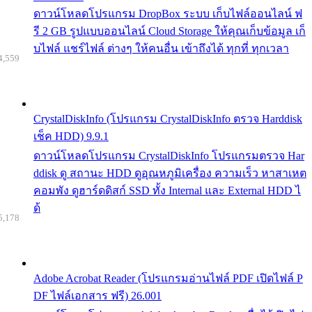
ดาวน์โหลดโปรแกรม DropBox ระบบ เก็บไฟล์ออนไลน์ ฟ
รี 2 GB รูปแบบออนไลน์ Cloud Storage ให้คุณเก็บข้อมูล เก็
บไฟล์ แชร์ไฟล์ ต่างๆ ให้คนอื่น เข้าถึงได้ ทุกที่ ทุกเวลา
4,559
CrystalDiskInfo (โปรแกรม CrystalDiskInfo ตรวจ Harddisk
เช็ค HDD) 9.9.1
ดาวน์โหลดโปรแกรม CrystalDiskInfo โปรแกรมตรวจ Har
ddisk ดู สถานะ HDD ดูอุณหภูมิเครื่อง ความเร็ว หาสาเหต
คอมพัง ดูฮาร์ดดิสก์ SSD ทั้ง Internal และ External HDD ไ
ด้
5,178
Adobe Acrobat Reader (โปรแกรมอ่านไฟล์ PDF เปิดไฟล์ P
DF ไฟล์เอกสาร ฟรี) 26.001