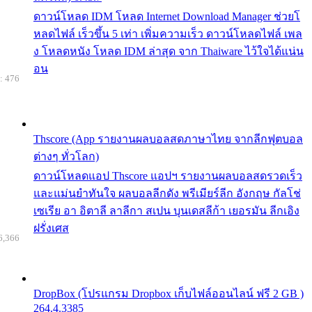
ดาวน์โหลด IDM โหลด Internet Download Manager ช่วยโ
หลดไฟล์ เร็วขึ้น 5 เท่า เพิ่มความเร็ว ดาวน์โหลดไฟล์ เพล
ง โหลดหนัง โหลด IDM ล่าสุด จาก Thaiware ไว้ใจได้แน่น
อน
: 476
Thscore (App รายงานผลบอลสดภาษาไทย จากลีกฟุตบอล
ต่างๆ ทั่วโลก)
ดาวน์โหลดแอป Thscore แอปฯ รายงานผลบอลสดรวดเร็ว
และแม่นยำทันใจ ผลบอลลีกดัง พรีเมียร์ลีก อังกฤษ กัลโช่
เซเรีย อา อิตาลี ลาลีกา สเปน บุนเดสลีก้า เยอรมัน ลีกเอิง
ฝรั่งเศส
6,366
DropBox (โปรแกรม Dropbox เก็บไฟล์ออนไลน์ ฟรี 2 GB )
264.4.3385