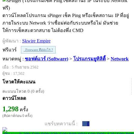
ดาวน์โหลดโปรแกรม sPinger เช็ค Ping หรือเช็คสถานะ IP ที่อยู่
ภายในระบบ Network ว่าเชื่อม่ต่อกับระบบหรือไม่ มันช่วย
ให้การเช็คสะดวกสบาย ไม่ต้องพึ่ง CMD
ผู้พัฒนา :
Skwire Empire
ฟรีแวร์
Freeware คืออะไร ?
หมวดหมู่ :
ซอฟต์แวร์ (Software)
>
โปรแกรมยูทิลิตี้
>
Network
เมื่อ : 5 กันยายน 2562
ผู้ชม : 17,502
โหวตให้คะแนน
คะแนนโหวต 0 (0 ครั้ง)
ดาวน์โหลด
1,298
ครั้ง
(สัปดาห์ก่อน 0 ครั้ง)
แชร์บทความนี้ :
0