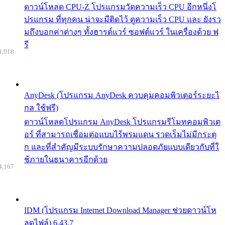
ดาวน์โหลด CPU-Z โปรแกรมวัดความเร็ว CPU อีกหนึ่งโ
ปรแกรม ที่ทุกคน น่าจะมีติดไว้ ดูความเร็ว CPU และ ยังรว
มถึงบอกค่าต่างๆ ทั้งฮารด์แวร์ ซอฟต์แวร์ ในเครื่องด้วย ฟ
รี
1,918
AnyDesk (โปรแกรม AnyDesk ควบคุมคอมพิวเตอร์ระยะไ
กล ใช้ฟรี)
ดาวน์โหลดโปรแกรม AnyDesk โปรแกรมรีโมทคอมพิวเต
อร์ ที่สามารถเชื่อมต่อแบบไร้พรมแดน รวดเร็มไม่มีกระตุ
ก และที่สำคัญมีระบบรักษาความปลอดภัยแบบเดียวกับที่ใ
ช้ภายในธนาคารอีกด้วย
4,167
IDM (โปรแกรม Internet Download Manager ช่วยดาวน์โห
ลดไฟล์) 6.43.7