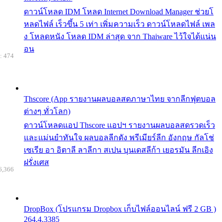
ดาวน์โหลด IDM โหลด Internet Download Manager ช่วยโ
หลดไฟล์ เร็วขึ้น 5 เท่า เพิ่มความเร็ว ดาวน์โหลดไฟล์ เพล
ง โหลดหนัง โหลด IDM ล่าสุด จาก Thaiware ไว้ใจได้แน่น
อน
: 474
Thscore (App รายงานผลบอลสดภาษาไทย จากลีกฟุตบอล
ต่างๆ ทั่วโลก)
ดาวน์โหลดแอป Thscore แอปฯ รายงานผลบอลสดรวดเร็ว
และแม่นยำทันใจ ผลบอลลีกดัง พรีเมียร์ลีก อังกฤษ กัลโช่
เซเรีย อา อิตาลี ลาลีกา สเปน บุนเดสลีก้า เยอรมัน ลีกเอิง
ฝรั่งเศส
6,366
DropBox (โปรแกรม Dropbox เก็บไฟล์ออนไลน์ ฟรี 2 GB )
264.4.3385