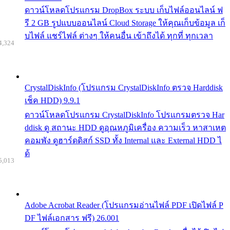
ดาวน์โหลดโปรแกรม DropBox ระบบ เก็บไฟล์ออนไลน์ ฟ
รี 2 GB รูปแบบออนไลน์ Cloud Storage ให้คุณเก็บข้อมูล เก็
บไฟล์ แชร์ไฟล์ ต่างๆ ให้คนอื่น เข้าถึงได้ ทุกที่ ทุกเวลา
4,324
CrystalDiskInfo (โปรแกรม CrystalDiskInfo ตรวจ Harddisk
เช็ค HDD) 9.9.1
ดาวน์โหลดโปรแกรม CrystalDiskInfo โปรแกรมตรวจ Har
ddisk ดู สถานะ HDD ดูอุณหภูมิเครื่อง ความเร็ว หาสาเหต
คอมพัง ดูฮาร์ดดิสก์ SSD ทั้ง Internal และ External HDD ไ
ด้
5,013
Adobe Acrobat Reader (โปรแกรมอ่านไฟล์ PDF เปิดไฟล์ P
DF ไฟล์เอกสาร ฟรี) 26.001