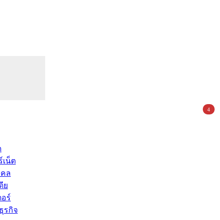
4
ด
์เน็ต
คคล
ดีย
อร์
ุรกิจ