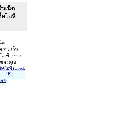
็วเน็ต
ช็คไอพี
น็ต
บความเร็ว
คไอพี ตรวจ
ีของคุณ
ไอพี