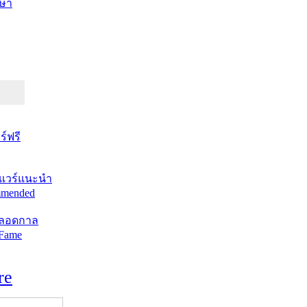
ษา
์ฟรี
แวร์แนะนำ
mended
ตลอดกาล
 Fame
re