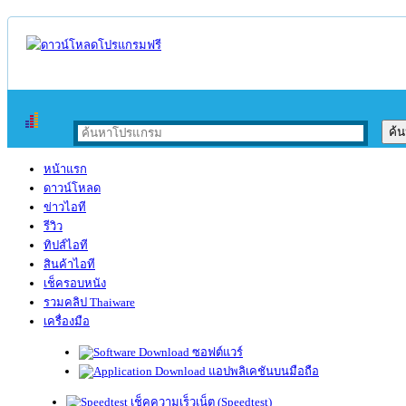
หน้าแรก
ดาวน์โหลด
ข่าวไอที
รีวิว
ทิปส์ไอที
สินค้าไอที
เช็ครอบหนัง
รวมคลิป Thaiware
เครื่องมือ
ซอฟต์แวร์
แอปพลิเคชันบนมือถือ
เช็คความเร็วเน็ต (Speedtest)