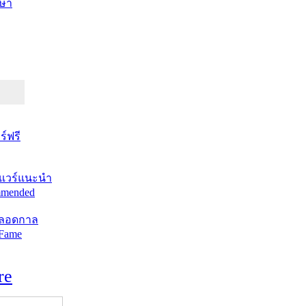
ษา
์ฟรี
แวร์แนะนำ
mended
ตลอดกาล
 Fame
re