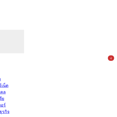
4
ด
์เน็ต
คคล
ดีย
อร์
ุรกิจ