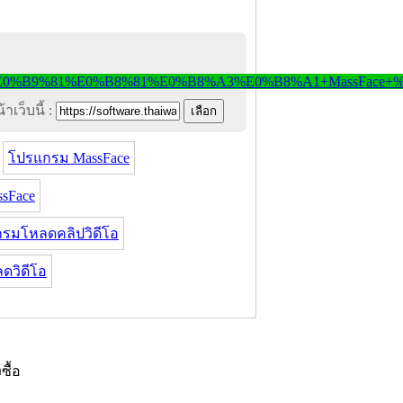
าเว็บนี้ :
โปรแกรม MassFace
sFace
รมโหลดคลิปวิดีโอ
ดวิดีโอ
งซื้อ