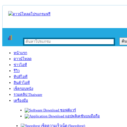
หน้าแรก
ดาวน์โหลด
ข่าวไอที
รีวิว
ทิปส์ไอที
สินค้าไอที
เช็ครอบหนัง
รวมคลิป Thaiware
เครื่องมือ
ซอฟต์แวร์
แอปพลิเคชันบนมือถือ
เช็คความเร็วเน็ต (Speedtest)