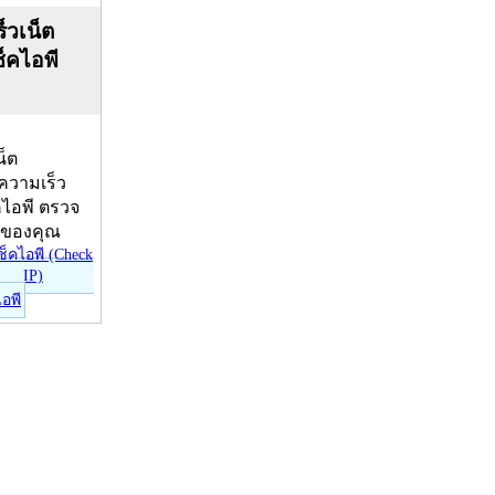
็วเน็ต
ช็คไอพี
น็ต
บความเร็ว
คไอพี ตรวจ
ีของคุณ
ไอพี