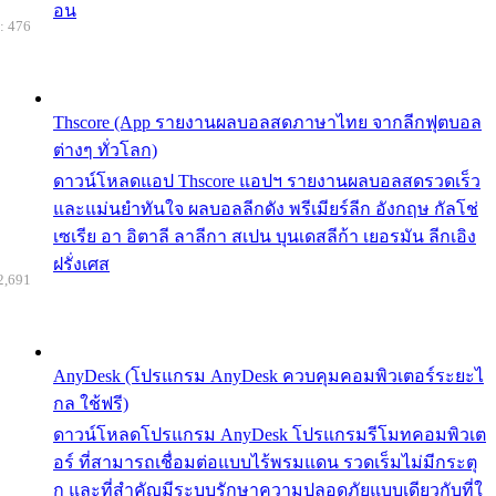
อน
: 476
Thscore (App รายงานผลบอลสดภาษาไทย จากลีกฟุตบอล
ต่างๆ ทั่วโลก)
ดาวน์โหลดแอป Thscore แอปฯ รายงานผลบอลสดรวดเร็ว
และแม่นยำทันใจ ผลบอลลีกดัง พรีเมียร์ลีก อังกฤษ กัลโช่
เซเรีย อา อิตาลี ลาลีกา สเปน บุนเดสลีก้า เยอรมัน ลีกเอิง
ฝรั่งเศส
2,691
AnyDesk (โปรแกรม AnyDesk ควบคุมคอมพิวเตอร์ระยะไ
กล ใช้ฟรี)
ดาวน์โหลดโปรแกรม AnyDesk โปรแกรมรีโมทคอมพิวเต
อร์ ที่สามารถเชื่อมต่อแบบไร้พรมแดน รวดเร็มไม่มีกระตุ
ก และที่สำคัญมีระบบรักษาความปลอดภัยแบบเดียวกับที่ใ