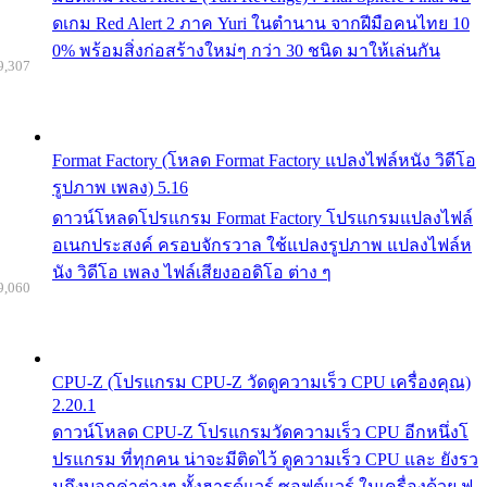
ดเกม Red Alert 2 ภาค Yuri ในตำนาน จากฝีมือคนไทย 10
0% พร้อมสิ่งก่อสร้างใหม่ๆ กว่า 30 ชนิด มาให้เล่นกัน
9,307
Format Factory (โหลด Format Factory แปลงไฟล์หนัง วิดีโอ
รูปภาพ เพลง) 5.16
ดาวน์โหลดโปรแกรม Format Factory โปรแกรมแปลงไฟล์
อเนกประสงค์ ครอบจักรวาล ใช้แปลงรูปภาพ แปลงไฟล์ห
นัง วิดีโอ เพลง ไฟล์เสียงออดิโอ ต่าง ๆ
9,060
CPU-Z (โปรแกรม CPU-Z วัดดูความเร็ว CPU เครื่องคุณ)
2.20.1
ดาวน์โหลด CPU-Z โปรแกรมวัดความเร็ว CPU อีกหนึ่งโ
ปรแกรม ที่ทุกคน น่าจะมีติดไว้ ดูความเร็ว CPU และ ยังรว
มถึงบอกค่าต่างๆ ทั้งฮารด์แวร์ ซอฟต์แวร์ ในเครื่องด้วย ฟ