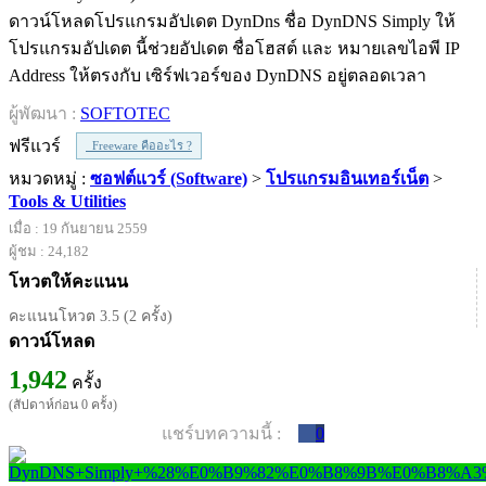
ดาวน์โหลดโปรแกรมอัปเดต DynDns ชื่อ DynDNS Simply ให้
โปรแกรมอัปเดต นี้ช่วยอัปเดต ชื่อโฮสต์ และ หมายเลขไอพี IP
Address ให้ตรงกับ เซิร์ฟเวอร์ของ DynDNS อยู่ตลอดเวลา
ผู้พัฒนา :
SOFTOTEC
ฟรีแวร์
Freeware คืออะไร ?
หมวดหมู่ :
ซอฟต์แวร์ (Software)
>
โปรแกรมอินเทอร์เน็ต
>
Tools & Utilities
เมื่อ : 19 กันยายน 2559
ผู้ชม : 24,182
โหวตให้คะแนน
คะแนนโหวต 3.5 (2 ครั้ง)
ดาวน์โหลด
1,942
ครั้ง
(สัปดาห์ก่อน 0 ครั้ง)
แชร์บทความนี้ :
0