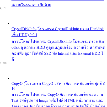
ช้ภายในธนาคารอีกด้วย
4,671
CrystalDiskInfo (โปรแกรม CrystalDiskInfo ตรวจ Harddisk
เช็ค HDD) 9.9.1
ดาวน์โหลดโปรแกรม CrystalDiskInfo โปรแกรมตรวจ Har
ddisk ดู สถานะ HDD ดูอุณหภูมิเครื่อง ความเร็ว หาสาเหต
คอมพัง ดูฮาร์ดดิสก์ SSD ทั้ง Internal และ External HDD ไ
ด้
: 498
CopyQ (โปรแกรม CopyQ บริหารจัดการคลิปบอร์ด สุดล้ำ)
16
ดาวน์โหลดโปรแกรม CopyQ จัดการคลิปบอร์ด ข้อความ
Text ไฟล์รูปภาพ Image หรือไฟล์ HTML ที่มีมากมาย แถม
จัดเรียงคลิปบอร์ด ลากแล้ววาง กำหนดปุ่มลัดให้เข้าถึงได้ง่