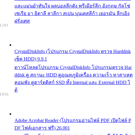
และแม่นยำทันใจ ผลบอลลีกดัง พรีเมียร์ลีก อังกฤษ กัลโช่
เซเรีย อา อิตาลี ลาลีกา สเปน บุนเดสลีก้า เยอรมัน ลีกเอิง
ฝรั่งเศส
4,191
CrystalDiskInfo (โปรแกรม CrystalDiskInfo ตรวจ Harddisk
เช็ค HDD) 9.9.1
ดาวน์โหลดโปรแกรม CrystalDiskInfo โปรแกรมตรวจ Har
ddisk ดู สถานะ HDD ดูอุณหภูมิเครื่อง ความเร็ว หาสาเหต
คอมพัง ดูฮาร์ดดิสก์ SSD ทั้ง Internal และ External HDD ไ
ด้
4,916
Adobe Acrobat Reader (โปรแกรมอ่านไฟล์ PDF เปิดไฟล์ P
DF ไฟล์เอกสาร ฟรี) 26.001