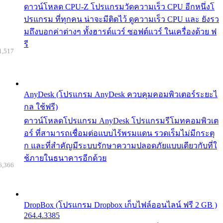
ดาวน์โหลด CPU-Z โปรแกรมวัดความเร็ว CPU อีกหนึ่งโ
ปรแกรม ที่ทุกคน น่าจะมีติดไว้ ดูความเร็ว CPU และ ยังรว
มถึงบอกค่าต่างๆ ทั้งฮารด์แวร์ ซอฟต์แวร์ ในเครื่องด้วย ฟ
รี
1,517
AnyDesk (โปรแกรม AnyDesk ควบคุมคอมพิวเตอร์ระยะไ
กล ใช้ฟรี)
ดาวน์โหลดโปรแกรม AnyDesk โปรแกรมรีโมทคอมพิวเต
อร์ ที่สามารถเชื่อมต่อแบบไร้พรมแดน รวดเร็มไม่มีกระตุ
ก และที่สำคัญมีระบบรักษาความปลอดภัยแบบเดียวกับที่ใ
ช้ภายในธนาคารอีกด้วย
6,366
DropBox (โปรแกรม Dropbox เก็บไฟล์ออนไลน์ ฟรี 2 GB )
264.4.3385