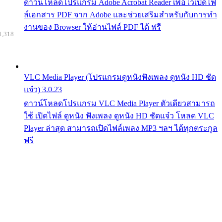
ดาวน์โหลดโปรแกรม Adobe Acrobat Reader เพื่อไว้เปิดไฟ
ล์เอกสาร PDF จาก Adobe และช่วยเสริมสำหรับกับการทำ
งานของ Browser ให้อ่านไฟล์ PDF ได้ ฟรี
1,318
VLC Media Player (โปรแกรมดูหนังฟังเพลง ดูหนัง HD ชัด
แจ๋ว) 3.0.23
ดาวน์โหลดโปรแกรม VLC Media Player ตัวเดียวสามารถ
ใช้ เปิดไฟล์ ดูหนัง ฟังเพลง ดูหนัง HD ชัดแจ๋ว โหลด VLC
Player ล่าสุด สามารถเปิดไฟล์เพลง MP3 ฯลฯ ได้ทุกตระกูล
ฟรี