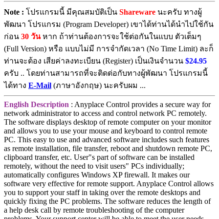
Note :
โปรแกรมนี้ มีคุณสมบัติเป็น
Shareware
นะครับ ทางผู้
พัฒนา โปรแกรม (Program Developer) เขาได้ท่านได้นำไปใช้กัน
ก่อน
30 วัน
หาก ถ้าท่านต้องการจะใช้ต่อกันในแบบ ตัวเต็มๆ
(Full Version) หรือ แบบไม่มี การจำกัดเวลา (No Time Limit) ละก็
ท่านจะต้อง เสียค่าลงทะเบียน (Register) เป็นเงินจำนวน
$24.95
ครับ .. โดยท่านสามารถที่จะติดต่อกับทางผู้พัฒนา โปรแกรมนี้
ได้ทาง
E-Mail
(ภาษาอังกฤษ) นะครับผม ...
English Description
: Anyplace Control provides a secure way for
network administrator to access and control network PC remotely.
The software displays desktop of remote computer on your monitor
and allows you to use your mouse and keyboard to control remote
PC. This easy to use and advanced software includes such features
as remote installation, file transfer, reboot and shutdown remote PC,
clipboard transfer, etc. User"s part of software can be installed
remotely, without the need to visit users" PCs individually;
automatically configures Windows XP firewall. It makes our
software very effective for remote support. Anyplace Control allows
you to support your staff in taking over the remote desktops and
quickly fixing the PC problems. The software reduces the length of
a help desk call by remote troubleshooting of the computer
problems. Your support center will be able to meet the user needs