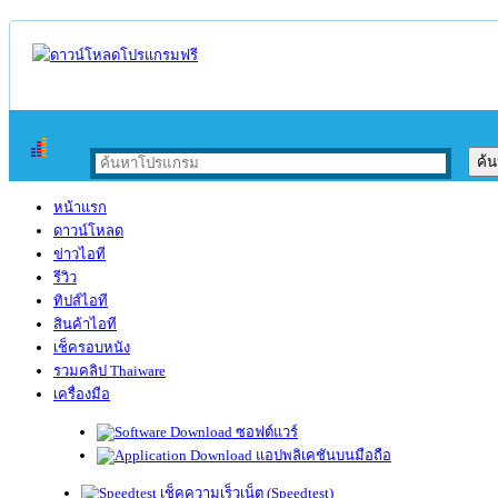
หน้าแรก
ดาวน์โหลด
ข่าวไอที
รีวิว
ทิปส์ไอที
สินค้าไอที
เช็ครอบหนัง
รวมคลิป Thaiware
เครื่องมือ
ซอฟต์แวร์
แอปพลิเคชันบนมือถือ
เช็คความเร็วเน็ต (Speedtest)