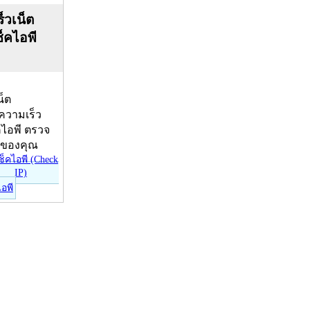
็วเน็ต
ช็คไอพี
น็ต
บความเร็ว
คไอพี ตรวจ
ีของคุณ
ไอพี