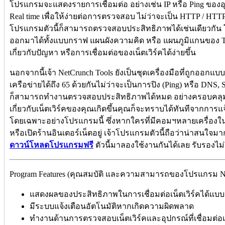
โปรแกรมจะแสดงรายการเชื่อมต่อ อย่างเช่น IP หรือ Ping ของ
Real time เพื่อให้ง่ายต่อการตรวจสอบ ไม่ว่าจะเป็น HTTP / HTT
โปรแกรมตัวนี้ก็สามารถตรวจสอบประสิทธิภาพได้เช่นเดียวก
ออกมาได้ทั้งแบบกราฟ แผนผังความคิด หรือ แผนภูมิแกนของ Traf
เกี่ยวกับปัญหา หรือการเชื่อมต่อของเน็ตเวิร์คได้ง่ายขึ้น
นอกจากนี้เจ้า NetCrunch Tools ยังเป็นชุดเครื่องมือที่ถูกออกแ
เครือข่ายได้ถึง 65 ด้วยกันไม่ว่าจะเป็นการปิง (Ping) หรือ DNS
ก็สามารถทำงานตรวจสอบประสิทธิภาพได้หมด อย่างครอบคลุม
เกี่ยวกับเน็ตเวิร์คของคุณเกิดขึ้นคุณก็จะทราบได้ทันทีจากก
โดยเฉพาะอย่างโปรแกรมนี้ ซึ่งหากใครที่มีคอมฯหลายเครื่องในบ้าน
หรือเปิดร้านอินเตอร์เน็ตอยู่ เจ้าโปรแกรมตัวนี้ถือว่าน่าสนใ
ดาวน์โหลดโปรแกรมฟรี
ตัวนี้มาลองใช้งานกันได้เลย รับรองไม
Program Features (คุณสมบัติ และความสามารถของโปรแกรม NetC
แสดงผลของประสิทธิภาพในการเชื่อมต่อเน็ตเวิร์คได้แบ
มีระบบแจ้งเตือนอัตโนมัติหากเกิดความผิดพลาด
ทำงานด้านการตรวจสอบเน็ตเวิร์คและอุปกรณ์ที่เชื่อมต่อเ