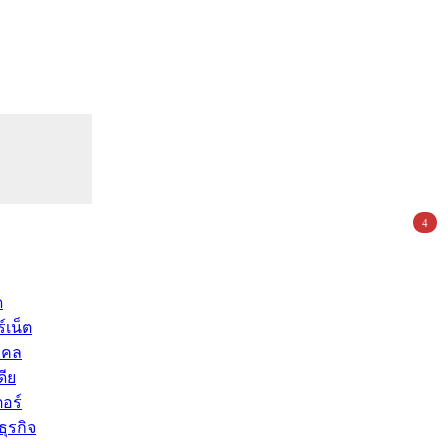
4
ด
์เน็ต
คคล
ดีย
อร์
ุรกิจ