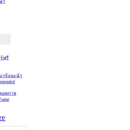
ษา
์ฟรี
แวร์แนะนำ
mended
ตลอดกาล
 Fame
re