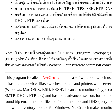
เป็นชุดเครื่องมือที่เอาไว้ใช้แก้ปัญหาเรื่องของเน็ตเวิร์คต่า
สามารถทำการตรวจสอบ HTTP / HTTPS, SSH, FTP, DNS,
องรับการทำงานที่เกี่ยวข้องกับเครือข่ายได้ถึง 65 ชนิดด้ว
DHCP. FTP, และอื่นๆ
แสดงผล Traffic ของเน็ตเวิร์คออกมาได้หลายรูปแบบทั้ง
สรุปผล
และความสามารถอื่นๆ อีกมากมาย
Note : โปรแกรมนี้ ทางผู้พัฒนา โปรแกรม (Program Developer) 
(FREE) ท่านไม่ต้องเสียค่าใช้จ่ายใดๆ ทั้งสิ้น โดยท่านสามารถที
ผ่านทางช่องทางเว็บไซต์ (Website) : https://www.adremsoft.com/
This program is called "
NetCrunch
". It is a software tool which 
infrastructure devices like: switches, routers and printers with serve
(Windows, Mac OS X, BSD, ESX/i). It can also monitor 65 type c
SMTP, DHCP. FTP, etc.) and has more advanced sensors for monito
round trip email monitor, file and folder monitors and DNS query m
hardware inventory module for Windows. NetCrunch makes monitor