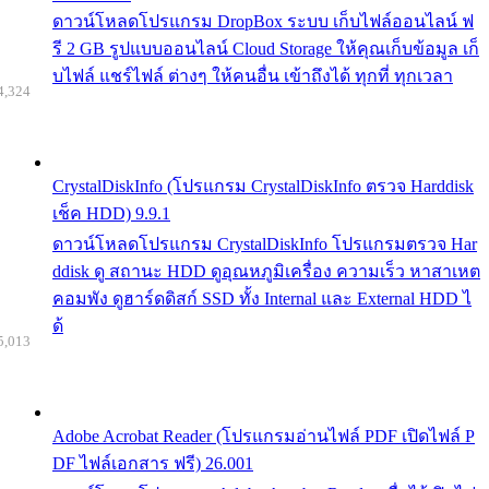
ดาวน์โหลดโปรแกรม DropBox ระบบ เก็บไฟล์ออนไลน์ ฟ
รี 2 GB รูปแบบออนไลน์ Cloud Storage ให้คุณเก็บข้อมูล เก็
บไฟล์ แชร์ไฟล์ ต่างๆ ให้คนอื่น เข้าถึงได้ ทุกที่ ทุกเวลา
4,324
CrystalDiskInfo (โปรแกรม CrystalDiskInfo ตรวจ Harddisk
เช็ค HDD) 9.9.1
ดาวน์โหลดโปรแกรม CrystalDiskInfo โปรแกรมตรวจ Har
ddisk ดู สถานะ HDD ดูอุณหภูมิเครื่อง ความเร็ว หาสาเหต
คอมพัง ดูฮาร์ดดิสก์ SSD ทั้ง Internal และ External HDD ไ
ด้
5,013
Adobe Acrobat Reader (โปรแกรมอ่านไฟล์ PDF เปิดไฟล์ P
DF ไฟล์เอกสาร ฟรี) 26.001