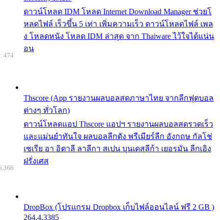
ดาวน์โหลด IDM โหลด Internet Download Manager ช่วยโ
หลดไฟล์ เร็วขึ้น 5 เท่า เพิ่มความเร็ว ดาวน์โหลดไฟล์ เพล
ง โหลดหนัง โหลด IDM ล่าสุด จาก Thaiware ไว้ใจได้แน่น
อน
: 474
Thscore (App รายงานผลบอลสดภาษาไทย จากลีกฟุตบอล
ต่างๆ ทั่วโลก)
ดาวน์โหลดแอป Thscore แอปฯ รายงานผลบอลสดรวดเร็ว
และแม่นยำทันใจ ผลบอลลีกดัง พรีเมียร์ลีก อังกฤษ กัลโช่
เซเรีย อา อิตาลี ลาลีกา สเปน บุนเดสลีก้า เยอรมัน ลีกเอิง
ฝรั่งเศส
6,366
DropBox (โปรแกรม Dropbox เก็บไฟล์ออนไลน์ ฟรี 2 GB )
264.4.3385