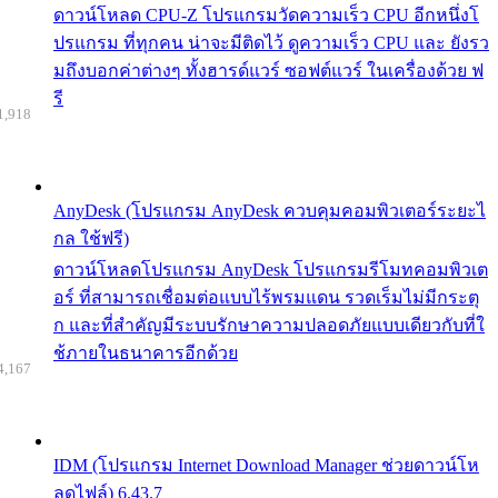
ดาวน์โหลด CPU-Z โปรแกรมวัดความเร็ว CPU อีกหนึ่งโ
ปรแกรม ที่ทุกคน น่าจะมีติดไว้ ดูความเร็ว CPU และ ยังรว
มถึงบอกค่าต่างๆ ทั้งฮารด์แวร์ ซอฟต์แวร์ ในเครื่องด้วย ฟ
รี
1,918
AnyDesk (โปรแกรม AnyDesk ควบคุมคอมพิวเตอร์ระยะไ
กล ใช้ฟรี)
ดาวน์โหลดโปรแกรม AnyDesk โปรแกรมรีโมทคอมพิวเต
อร์ ที่สามารถเชื่อมต่อแบบไร้พรมแดน รวดเร็มไม่มีกระตุ
ก และที่สำคัญมีระบบรักษาความปลอดภัยแบบเดียวกับที่ใ
ช้ภายในธนาคารอีกด้วย
4,167
IDM (โปรแกรม Internet Download Manager ช่วยดาวน์โห
ลดไฟล์) 6.43.7