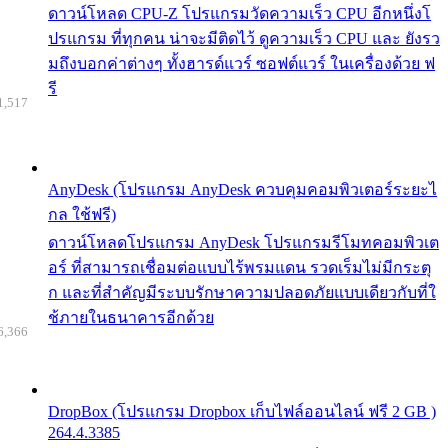
ดาวน์โหลด CPU-Z โปรแกรมวัดความเร็ว CPU อีกหนึ่งโ
ปรแกรม ที่ทุกคน น่าจะมีติดไว้ ดูความเร็ว CPU และ ยังรว
มถึงบอกค่าต่างๆ ทั้งฮารด์แวร์ ซอฟต์แวร์ ในเครื่องด้วย ฟ
รี
1,517
AnyDesk (โปรแกรม AnyDesk ควบคุมคอมพิวเตอร์ระยะไ
กล ใช้ฟรี)
ดาวน์โหลดโปรแกรม AnyDesk โปรแกรมรีโมทคอมพิวเต
อร์ ที่สามารถเชื่อมต่อแบบไร้พรมแดน รวดเร็มไม่มีกระตุ
ก และที่สำคัญมีระบบรักษาความปลอดภัยแบบเดียวกับที่ใ
ช้ภายในธนาคารอีกด้วย
6,366
DropBox (โปรแกรม Dropbox เก็บไฟล์ออนไลน์ ฟรี 2 GB )
264.4.3385