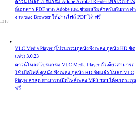
ดาวน์โหลดโปรแกรม Adobe Acrobat Reader เพื่อไว้เปิดไฟ
ล์เอกสาร PDF จาก Adobe และช่วยเสริมสำหรับกับการทำ
งานของ Browser ให้อ่านไฟล์ PDF ได้ ฟรี
1,318
VLC Media Player (โปรแกรมดูหนังฟังเพลง ดูหนัง HD ชัด
แจ๋ว) 3.0.23
ดาวน์โหลดโปรแกรม VLC Media Player ตัวเดียวสามารถ
ใช้ เปิดไฟล์ ดูหนัง ฟังเพลง ดูหนัง HD ชัดแจ๋ว โหลด VLC
Player ล่าสุด สามารถเปิดไฟล์เพลง MP3 ฯลฯ ได้ทุกตระกูล
ฟรี