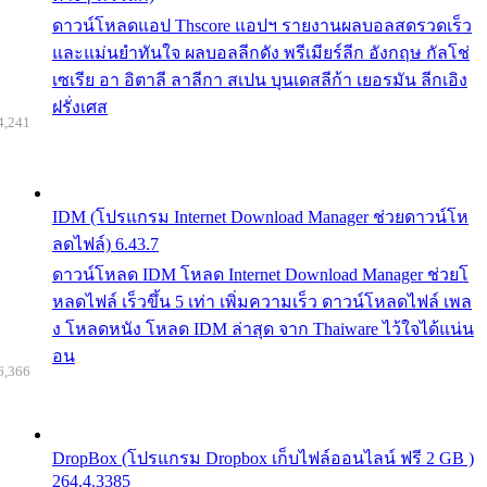
ดาวน์โหลดแอป Thscore แอปฯ รายงานผลบอลสดรวดเร็ว
และแม่นยำทันใจ ผลบอลลีกดัง พรีเมียร์ลีก อังกฤษ กัลโช่
เซเรีย อา อิตาลี ลาลีกา สเปน บุนเดสลีก้า เยอรมัน ลีกเอิง
ฝรั่งเศส
4,241
IDM (โปรแกรม Internet Download Manager ช่วยดาวน์โห
ลดไฟล์) 6.43.7
ดาวน์โหลด IDM โหลด Internet Download Manager ช่วยโ
หลดไฟล์ เร็วขึ้น 5 เท่า เพิ่มความเร็ว ดาวน์โหลดไฟล์ เพล
ง โหลดหนัง โหลด IDM ล่าสุด จาก Thaiware ไว้ใจได้แน่น
อน
6,366
DropBox (โปรแกรม Dropbox เก็บไฟล์ออนไลน์ ฟรี 2 GB )
264.4.3385