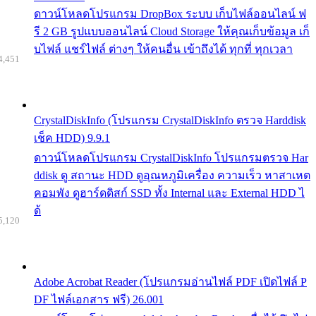
ดาวน์โหลดโปรแกรม DropBox ระบบ เก็บไฟล์ออนไลน์ ฟ
รี 2 GB รูปแบบออนไลน์ Cloud Storage ให้คุณเก็บข้อมูล เก็
บไฟล์ แชร์ไฟล์ ต่างๆ ให้คนอื่น เข้าถึงได้ ทุกที่ ทุกเวลา
4,451
CrystalDiskInfo (โปรแกรม CrystalDiskInfo ตรวจ Harddisk
เช็ค HDD) 9.9.1
ดาวน์โหลดโปรแกรม CrystalDiskInfo โปรแกรมตรวจ Har
ddisk ดู สถานะ HDD ดูอุณหภูมิเครื่อง ความเร็ว หาสาเหต
คอมพัง ดูฮาร์ดดิสก์ SSD ทั้ง Internal และ External HDD ไ
ด้
5,120
Adobe Acrobat Reader (โปรแกรมอ่านไฟล์ PDF เปิดไฟล์ P
DF ไฟล์เอกสาร ฟรี) 26.001