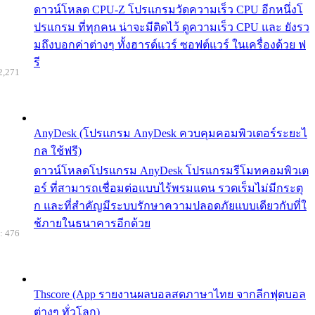
ดาวน์โหลด CPU-Z โปรแกรมวัดความเร็ว CPU อีกหนึ่งโ
ปรแกรม ที่ทุกคน น่าจะมีติดไว้ ดูความเร็ว CPU และ ยังรว
มถึงบอกค่าต่างๆ ทั้งฮารด์แวร์ ซอฟต์แวร์ ในเครื่องด้วย ฟ
รี
2,271
AnyDesk (โปรแกรม AnyDesk ควบคุมคอมพิวเตอร์ระยะไ
กล ใช้ฟรี)
ดาวน์โหลดโปรแกรม AnyDesk โปรแกรมรีโมทคอมพิวเต
อร์ ที่สามารถเชื่อมต่อแบบไร้พรมแดน รวดเร็มไม่มีกระตุ
ก และที่สำคัญมีระบบรักษาความปลอดภัยแบบเดียวกับที่ใ
ช้ภายในธนาคารอีกด้วย
: 476
Thscore (App รายงานผลบอลสดภาษาไทย จากลีกฟุตบอล
ต่างๆ ทั่วโลก)