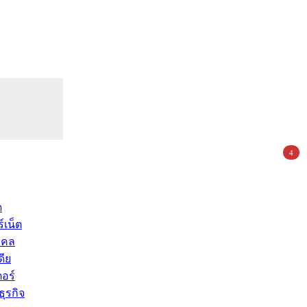
4
ด
์เน็ต
คคล
ดีย
อร์
ุรกิจ