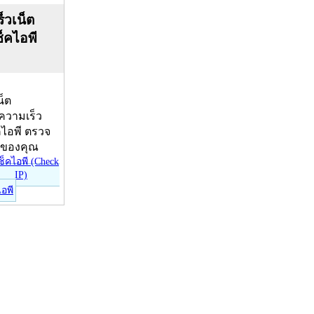
็วเน็ต
ช็คไอพี
น็ต
บความเร็ว
คไอพี ตรวจ
ีของคุณ
ไอพี