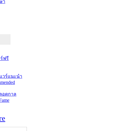
ษา
์ฟรี
แวร์แนะนำ
mended
ตลอดกาล
 Fame
re