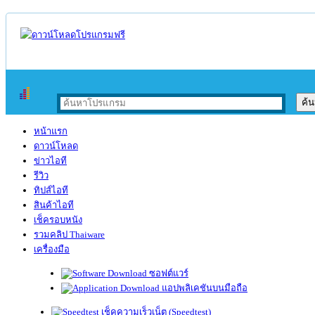
หน้าแรก
ดาวน์โหลด
ข่าวไอที
รีวิว
ทิปส์ไอที
สินค้าไอที
เช็ครอบหนัง
รวมคลิป Thaiware
เครื่องมือ
ซอฟต์แวร์
แอปพลิเคชันบนมือถือ
เช็คความเร็วเน็ต (Speedtest)