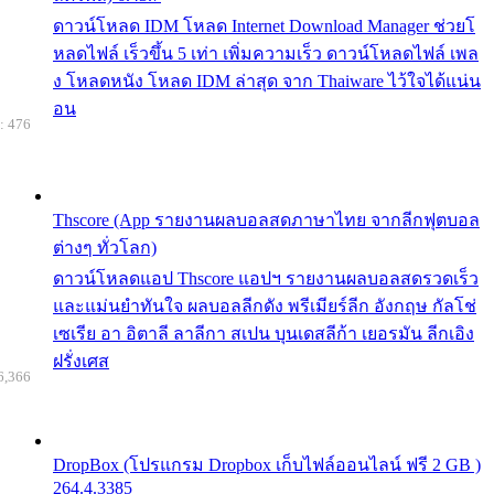
ดาวน์โหลด IDM โหลด Internet Download Manager ช่วยโ
หลดไฟล์ เร็วขึ้น 5 เท่า เพิ่มความเร็ว ดาวน์โหลดไฟล์ เพล
ง โหลดหนัง โหลด IDM ล่าสุด จาก Thaiware ไว้ใจได้แน่น
อน
: 476
Thscore (App รายงานผลบอลสดภาษาไทย จากลีกฟุตบอล
ต่างๆ ทั่วโลก)
ดาวน์โหลดแอป Thscore แอปฯ รายงานผลบอลสดรวดเร็ว
และแม่นยำทันใจ ผลบอลลีกดัง พรีเมียร์ลีก อังกฤษ กัลโช่
เซเรีย อา อิตาลี ลาลีกา สเปน บุนเดสลีก้า เยอรมัน ลีกเอิง
ฝรั่งเศส
6,366
DropBox (โปรแกรม Dropbox เก็บไฟล์ออนไลน์ ฟรี 2 GB )
264.4.3385