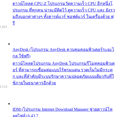
ดาวน์โหลด CPU-Z โปรแกรมวัดความเร็ว CPU อีกหนึ่งโ
ปรแกรม ที่ทุกคน น่าจะมีติดไว้ ดูความเร็ว CPU และ ยังรว
มถึงบอกค่าต่างๆ ทั้งฮารด์แวร์ ซอฟต์แวร์ ในเครื่องด้วย ฟ
รี
2,491
AnyDesk (โปรแกรม AnyDesk ควบคุมคอมพิวเตอร์ระยะไ
กล ใช้ฟรี)
ดาวน์โหลดโปรแกรม AnyDesk โปรแกรมรีโมทคอมพิวเต
อร์ ที่สามารถเชื่อมต่อแบบไร้พรมแดน รวดเร็มไม่มีกระตุ
ก และที่สำคัญมีระบบรักษาความปลอดภัยแบบเดียวกับที่ใ
ช้ภายในธนาคารอีกด้วย
4,314
IDM (โปรแกรม Internet Download Manager ช่วยดาวน์โห
ลดไฟล์) 6.43.7