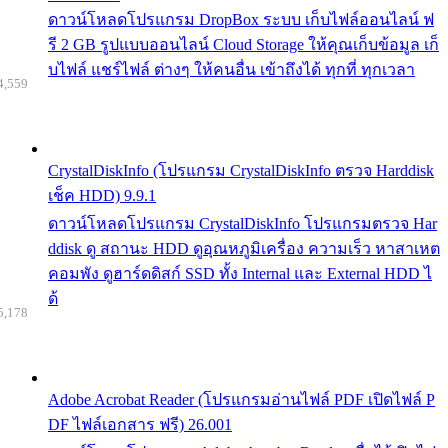
ดาวน์โหลดโปรแกรม DropBox ระบบ เก็บไฟล์ออนไลน์ ฟ
รี 2 GB รูปแบบออนไลน์ Cloud Storage ให้คุณเก็บข้อมูล เก็
บไฟล์ แชร์ไฟล์ ต่างๆ ให้คนอื่น เข้าถึงได้ ทุกที่ ทุกเวลา
4,559
CrystalDiskInfo (โปรแกรม CrystalDiskInfo ตรวจ Harddisk
เช็ค HDD) 9.9.1
ดาวน์โหลดโปรแกรม CrystalDiskInfo โปรแกรมตรวจ Har
ddisk ดู สถานะ HDD ดูอุณหภูมิเครื่อง ความเร็ว หาสาเหต
คอมพัง ดูฮาร์ดดิสก์ SSD ทั้ง Internal และ External HDD ไ
ด้
5,178
Adobe Acrobat Reader (โปรแกรมอ่านไฟล์ PDF เปิดไฟล์ P
DF ไฟล์เอกสาร ฟรี) 26.001