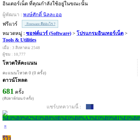
อินเตอร์เน็ต ที่คุณกำลังใช้อยู่ในขณะนั้น
ผู้พัฒนา :
พงษ์ศักดิ์ นิลละออ
ฟรีแวร์
Freeware คืออะไร ?
หมวดหมู่ :
ซอฟต์แวร์ (Software)
>
โปรแกรมอินเทอร์เน็ต
>
Tools & Utilities
เมื่อ : 3 สิงหาคม 2548
ผู้ชม : 10,777
โหวตให้คะแนน
คะแนนโหวต 0 (0 ครั้ง)
ดาวน์โหลด
681
ครั้ง
(สัปดาห์ก่อน 0 ครั้ง)
แชร์บทความนี้ :
0
»
รีวิว