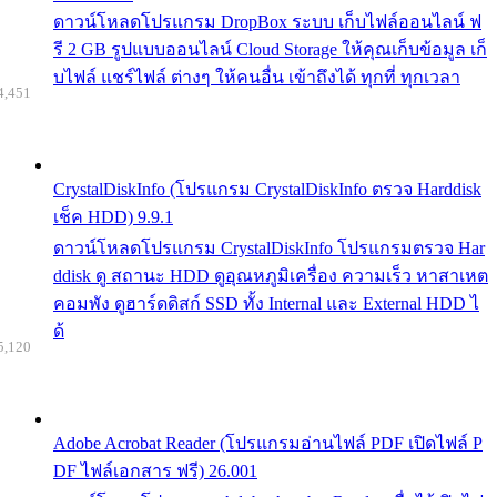
ดาวน์โหลดโปรแกรม DropBox ระบบ เก็บไฟล์ออนไลน์ ฟ
รี 2 GB รูปแบบออนไลน์ Cloud Storage ให้คุณเก็บข้อมูล เก็
บไฟล์ แชร์ไฟล์ ต่างๆ ให้คนอื่น เข้าถึงได้ ทุกที่ ทุกเวลา
4,451
CrystalDiskInfo (โปรแกรม CrystalDiskInfo ตรวจ Harddisk
เช็ค HDD) 9.9.1
ดาวน์โหลดโปรแกรม CrystalDiskInfo โปรแกรมตรวจ Har
ddisk ดู สถานะ HDD ดูอุณหภูมิเครื่อง ความเร็ว หาสาเหต
คอมพัง ดูฮาร์ดดิสก์ SSD ทั้ง Internal และ External HDD ไ
ด้
5,120
Adobe Acrobat Reader (โปรแกรมอ่านไฟล์ PDF เปิดไฟล์ P
DF ไฟล์เอกสาร ฟรี) 26.001