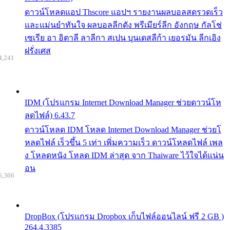
ดาวน์โหลดแอป Thscore แอปฯ รายงานผลบอลสดรวดเร็ว
และแม่นยำทันใจ ผลบอลลีกดัง พรีเมียร์ลีก อังกฤษ กัลโช่
เซเรีย อา อิตาลี ลาลีกา สเปน บุนเดสลีก้า เยอรมัน ลีกเอิง
ฝรั่งเศส
4,241
IDM (โปรแกรม Internet Download Manager ช่วยดาวน์โห
ลดไฟล์) 6.43.7
ดาวน์โหลด IDM โหลด Internet Download Manager ช่วยโ
หลดไฟล์ เร็วขึ้น 5 เท่า เพิ่มความเร็ว ดาวน์โหลดไฟล์ เพล
ง โหลดหนัง โหลด IDM ล่าสุด จาก Thaiware ไว้ใจได้แน่น
อน
6,366
DropBox (โปรแกรม Dropbox เก็บไฟล์ออนไลน์ ฟรี 2 GB )
264.4.3385