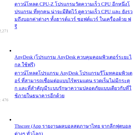
ดาวน์โหลด CPU-Z โปรแกรมวัดความเร็ว CPU อีกหนึ่งโ
ปรแกรม ที่ทุกคน น่าจะมีติดไว้ ดูความเร็ว CPU และ ยังรว
มถึงบอกค่าต่างๆ ทั้งฮารด์แวร์ ซอฟต์แวร์ ในเครื่องด้วย ฟ
รี
2,271
AnyDesk (โปรแกรม AnyDesk ควบคุมคอมพิวเตอร์ระยะไ
กล ใช้ฟรี)
ดาวน์โหลดโปรแกรม AnyDesk โปรแกรมรีโมทคอมพิวเต
อร์ ที่สามารถเชื่อมต่อแบบไร้พรมแดน รวดเร็มไม่มีกระตุ
ก และที่สำคัญมีระบบรักษาความปลอดภัยแบบเดียวกับที่ใ
ช้ภายในธนาคารอีกด้วย
: 476
Thscore (App รายงานผลบอลสดภาษาไทย จากลีกฟุตบอล
ต่างๆ ทั่วโลก)