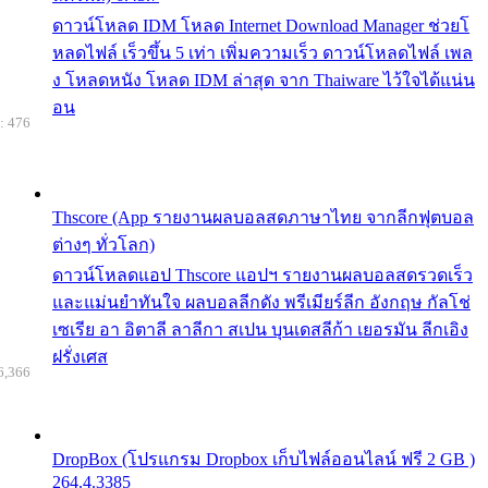
ดาวน์โหลด IDM โหลด Internet Download Manager ช่วยโ
หลดไฟล์ เร็วขึ้น 5 เท่า เพิ่มความเร็ว ดาวน์โหลดไฟล์ เพล
ง โหลดหนัง โหลด IDM ล่าสุด จาก Thaiware ไว้ใจได้แน่น
อน
: 476
Thscore (App รายงานผลบอลสดภาษาไทย จากลีกฟุตบอล
ต่างๆ ทั่วโลก)
ดาวน์โหลดแอป Thscore แอปฯ รายงานผลบอลสดรวดเร็ว
และแม่นยำทันใจ ผลบอลลีกดัง พรีเมียร์ลีก อังกฤษ กัลโช่
เซเรีย อา อิตาลี ลาลีกา สเปน บุนเดสลีก้า เยอรมัน ลีกเอิง
ฝรั่งเศส
6,366
DropBox (โปรแกรม Dropbox เก็บไฟล์ออนไลน์ ฟรี 2 GB )
264.4.3385