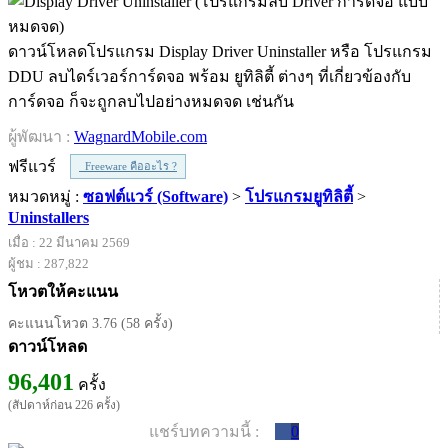
ดาวน์โหลดโปรแกรม Display Driver Uninstaller หรือ โปรแกรม
DDU ลบไดร์เวอร์การ์ดจอ พร้อม ยูทิลิตี้ ต่างๆ ที่เกี่ยวข้องกับ
การ์ดจอ ก็จะถูกลบไปอย่างหมดจด เช่นกัน
ผู้พัฒนา :
WagnardMobile.com
ฟรีแวร์
Freeware คืออะไร ?
หมวดหมู่ :
ซอฟต์แวร์ (Software)
>
โปรแกรมยูทิลิตี้
>
Uninstallers
เมื่อ : 22 มีนาคม 2569
ผู้ชม : 287,822
โหวตให้คะแนน
คะแนนโหวต 3.76 (58 ครั้ง)
ดาวน์โหลด
96,401
ครั้ง
(สัปดาห์ก่อน 226 ครั้ง)
แชร์บทความนี้ :
0