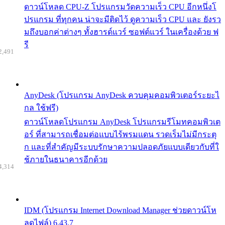
ดาวน์โหลด CPU-Z โปรแกรมวัดความเร็ว CPU อีกหนึ่งโ
ปรแกรม ที่ทุกคน น่าจะมีติดไว้ ดูความเร็ว CPU และ ยังรว
มถึงบอกค่าต่างๆ ทั้งฮารด์แวร์ ซอฟต์แวร์ ในเครื่องด้วย ฟ
รี
2,491
AnyDesk (โปรแกรม AnyDesk ควบคุมคอมพิวเตอร์ระยะไ
กล ใช้ฟรี)
ดาวน์โหลดโปรแกรม AnyDesk โปรแกรมรีโมทคอมพิวเต
อร์ ที่สามารถเชื่อมต่อแบบไร้พรมแดน รวดเร็มไม่มีกระตุ
ก และที่สำคัญมีระบบรักษาความปลอดภัยแบบเดียวกับที่ใ
ช้ภายในธนาคารอีกด้วย
4,314
IDM (โปรแกรม Internet Download Manager ช่วยดาวน์โห
ลดไฟล์) 6.43.7