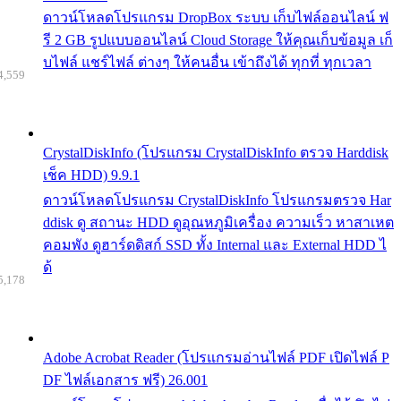
ดาวน์โหลดโปรแกรม DropBox ระบบ เก็บไฟล์ออนไลน์ ฟ
รี 2 GB รูปแบบออนไลน์ Cloud Storage ให้คุณเก็บข้อมูล เก็
บไฟล์ แชร์ไฟล์ ต่างๆ ให้คนอื่น เข้าถึงได้ ทุกที่ ทุกเวลา
4,559
CrystalDiskInfo (โปรแกรม CrystalDiskInfo ตรวจ Harddisk
เช็ค HDD) 9.9.1
ดาวน์โหลดโปรแกรม CrystalDiskInfo โปรแกรมตรวจ Har
ddisk ดู สถานะ HDD ดูอุณหภูมิเครื่อง ความเร็ว หาสาเหต
คอมพัง ดูฮาร์ดดิสก์ SSD ทั้ง Internal และ External HDD ไ
ด้
5,178
Adobe Acrobat Reader (โปรแกรมอ่านไฟล์ PDF เปิดไฟล์ P
DF ไฟล์เอกสาร ฟรี) 26.001