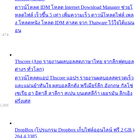
ดาวน์โหลด IDM โหลด Internet Download Manager ช่วยโ
หลดไฟล์ เร็วขึ้น 5 เท่า เพิ่มความเร็ว ดาวน์โหลดไฟล์ เพล
ง โหลดหนัง โหลด IDM ล่าสุด จาก Thaiware ไว้ใจได้แน่น
อน
: 474
Thscore (App รายงานผลบอลสดภาษาไทย จากลีกฟุตบอล
ต่างๆ ทั่วโลก)
ดาวน์โหลดแอป Thscore แอปฯ รายงานผลบอลสดรวดเร็ว
และแม่นยำทันใจ ผลบอลลีกดัง พรีเมียร์ลีก อังกฤษ กัลโช่
เซเรีย อา อิตาลี ลาลีกา สเปน บุนเดสลีก้า เยอรมัน ลีกเอิง
ฝรั่งเศส
6,366
DropBox (โปรแกรม Dropbox เก็บไฟล์ออนไลน์ ฟรี 2 GB )
264.4.3385