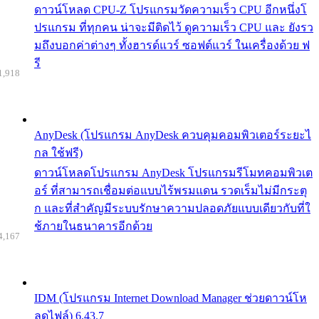
ดาวน์โหลด CPU-Z โปรแกรมวัดความเร็ว CPU อีกหนึ่งโ
ปรแกรม ที่ทุกคน น่าจะมีติดไว้ ดูความเร็ว CPU และ ยังรว
มถึงบอกค่าต่างๆ ทั้งฮารด์แวร์ ซอฟต์แวร์ ในเครื่องด้วย ฟ
รี
1,918
AnyDesk (โปรแกรม AnyDesk ควบคุมคอมพิวเตอร์ระยะไ
กล ใช้ฟรี)
ดาวน์โหลดโปรแกรม AnyDesk โปรแกรมรีโมทคอมพิวเต
อร์ ที่สามารถเชื่อมต่อแบบไร้พรมแดน รวดเร็มไม่มีกระตุ
ก และที่สำคัญมีระบบรักษาความปลอดภัยแบบเดียวกับที่ใ
ช้ภายในธนาคารอีกด้วย
4,167
IDM (โปรแกรม Internet Download Manager ช่วยดาวน์โห
ลดไฟล์) 6.43.7