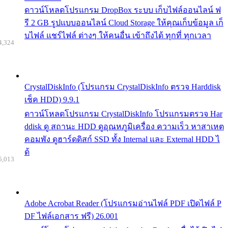
ดาวน์โหลดโปรแกรม DropBox ระบบ เก็บไฟล์ออนไลน์ ฟ
รี 2 GB รูปแบบออนไลน์ Cloud Storage ให้คุณเก็บข้อมูล เก็
บไฟล์ แชร์ไฟล์ ต่างๆ ให้คนอื่น เข้าถึงได้ ทุกที่ ทุกเวลา
4,324
CrystalDiskInfo (โปรแกรม CrystalDiskInfo ตรวจ Harddisk
เช็ค HDD) 9.9.1
ดาวน์โหลดโปรแกรม CrystalDiskInfo โปรแกรมตรวจ Har
ddisk ดู สถานะ HDD ดูอุณหภูมิเครื่อง ความเร็ว หาสาเหต
คอมพัง ดูฮาร์ดดิสก์ SSD ทั้ง Internal และ External HDD ไ
ด้
5,013
Adobe Acrobat Reader (โปรแกรมอ่านไฟล์ PDF เปิดไฟล์ P
DF ไฟล์เอกสาร ฟรี) 26.001