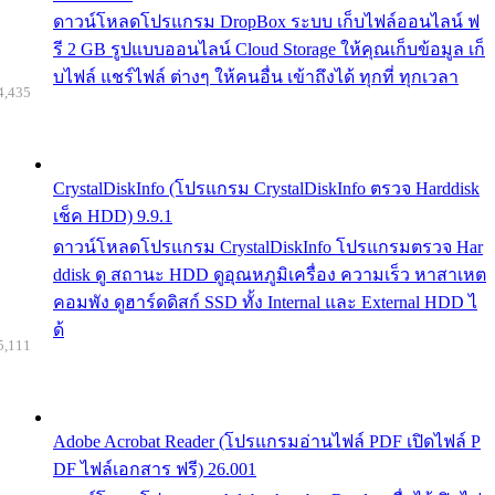
ดาวน์โหลดโปรแกรม DropBox ระบบ เก็บไฟล์ออนไลน์ ฟ
รี 2 GB รูปแบบออนไลน์ Cloud Storage ให้คุณเก็บข้อมูล เก็
บไฟล์ แชร์ไฟล์ ต่างๆ ให้คนอื่น เข้าถึงได้ ทุกที่ ทุกเวลา
4,435
CrystalDiskInfo (โปรแกรม CrystalDiskInfo ตรวจ Harddisk
เช็ค HDD) 9.9.1
ดาวน์โหลดโปรแกรม CrystalDiskInfo โปรแกรมตรวจ Har
ddisk ดู สถานะ HDD ดูอุณหภูมิเครื่อง ความเร็ว หาสาเหต
คอมพัง ดูฮาร์ดดิสก์ SSD ทั้ง Internal และ External HDD ไ
ด้
5,111
Adobe Acrobat Reader (โปรแกรมอ่านไฟล์ PDF เปิดไฟล์ P
DF ไฟล์เอกสาร ฟรี) 26.001