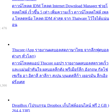
ดาวน์โหลด IDM โหลด Internet Download Manager ช่วยโ
หลดไฟล์ เร็วขึ้น 5 เท่า เพิ่มความเร็ว ดาวน์โหลดไฟล์ เพล
ง โหลดหนัง โหลด IDM ล่าสุด จาก Thaiware ไว้ใจได้แน่น
อน
: 476
Thscore (App รายงานผลบอลสดภาษาไทย จากลีกฟุตบอล
ต่างๆ ทั่วโลก)
ดาวน์โหลดแอป Thscore แอปฯ รายงานผลบอลสดรวดเร็ว
และแม่นยำทันใจ ผลบอลลีกดัง พรีเมียร์ลีก อังกฤษ กัลโช่
เซเรีย อา อิตาลี ลาลีกา สเปน บุนเดสลีก้า เยอรมัน ลีกเอิง
ฝรั่งเศส
6,366
DropBox (โปรแกรม Dropbox เก็บไฟล์ออนไลน์ ฟรี 2 GB )
264.4.3385