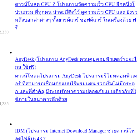
ดาวน์โหลด CPU-Z โปรแกรมวัดความเร็ว CPU อีกหนึ่งโ
ปรแกรม ที่ทุกคน น่าจะมีติดไว้ ดูความเร็ว CPU และ ยังรว
มถึงบอกค่าต่างๆ ทั้งฮารด์แวร์ ซอฟต์แวร์ ในเครื่องด้วย ฟ
รี
2,250
AnyDesk (โปรแกรม AnyDesk ควบคุมคอมพิวเตอร์ระยะไ
กล ใช้ฟรี)
ดาวน์โหลดโปรแกรม AnyDesk โปรแกรมรีโมทคอมพิวเต
อร์ ที่สามารถเชื่อมต่อแบบไร้พรมแดน รวดเร็มไม่มีกระตุ
ก และที่สำคัญมีระบบรักษาความปลอดภัยแบบเดียวกับที่ใ
ช้ภายในธนาคารอีกด้วย
4,235
IDM (โปรแกรม Internet Download Manager ช่วยดาวน์โห
ลดไฟล์) 6.43.7