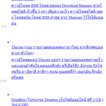
ดาวน์โหลด IDM โหลด Internet Download Manager ช่วยโ
หลดไฟล์ เร็วขึ้น 5 เท่า เพิ่มความเร็ว ดาวน์โหลดไฟล์ เพล
ง โหลดหนัง โหลด IDM ล่าสุด จาก Thaiware ไว้ใจได้แน่น
อน
: 475
Thscore (App รายงานผลบอลสดภาษาไทย จากลีกฟุตบอล
ต่างๆ ทั่วโลก)
ดาวน์โหลดแอป Thscore แอปฯ รายงานผลบอลสดรวดเร็ว
และแม่นยำทันใจ ผลบอลลีกดัง พรีเมียร์ลีก อังกฤษ กัลโช่
เซเรีย อา อิตาลี ลาลีกา สเปน บุนเดสลีก้า เยอรมัน ลีกเอิง
ฝรั่งเศส
6,366
DropBox (โปรแกรม Dropbox เก็บไฟล์ออนไลน์ ฟรี 2 GB )
264.4.3385