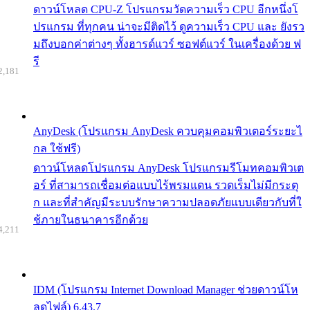
ดาวน์โหลด CPU-Z โปรแกรมวัดความเร็ว CPU อีกหนึ่งโ
ปรแกรม ที่ทุกคน น่าจะมีติดไว้ ดูความเร็ว CPU และ ยังรว
มถึงบอกค่าต่างๆ ทั้งฮารด์แวร์ ซอฟต์แวร์ ในเครื่องด้วย ฟ
รี
2,181
AnyDesk (โปรแกรม AnyDesk ควบคุมคอมพิวเตอร์ระยะไ
กล ใช้ฟรี)
ดาวน์โหลดโปรแกรม AnyDesk โปรแกรมรีโมทคอมพิวเต
อร์ ที่สามารถเชื่อมต่อแบบไร้พรมแดน รวดเร็มไม่มีกระตุ
ก และที่สำคัญมีระบบรักษาความปลอดภัยแบบเดียวกับที่ใ
ช้ภายในธนาคารอีกด้วย
4,211
IDM (โปรแกรม Internet Download Manager ช่วยดาวน์โห
ลดไฟล์) 6.43.7