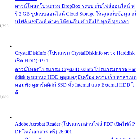
ดาวน์โหลดโปรแกรม DropBox ระบบ เก็บไฟล์ออนไลน์ ฟ
รี 2 GB รูปแบบออนไลน์ Cloud Storage ให้คุณเก็บข้อมูล เก็
บไฟล์ แชร์ไฟล์ ต่างๆ ให้คนอื่น เข้าถึงได้ ทุกที่ ทุกเวลา
4,393
CrystalDiskInfo (โปรแกรม CrystalDiskInfo ตรวจ Harddisk
เช็ค HDD) 9.9.1
ดาวน์โหลดโปรแกรม CrystalDiskInfo โปรแกรมตรวจ Har
ddisk ดู สถานะ HDD ดูอุณหภูมิเครื่อง ความเร็ว หาสาเหต
คอมพัง ดูฮาร์ดดิสก์ SSD ทั้ง Internal และ External HDD ไ
ด้
5,089
Adobe Acrobat Reader (โปรแกรมอ่านไฟล์ PDF เปิดไฟล์ P
DF ไฟล์เอกสาร ฟรี) 26.001