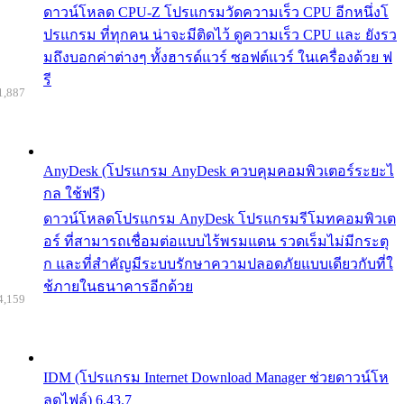
ดาวน์โหลด CPU-Z โปรแกรมวัดความเร็ว CPU อีกหนึ่งโ
ปรแกรม ที่ทุกคน น่าจะมีติดไว้ ดูความเร็ว CPU และ ยังรว
มถึงบอกค่าต่างๆ ทั้งฮารด์แวร์ ซอฟต์แวร์ ในเครื่องด้วย ฟ
รี
1,887
AnyDesk (โปรแกรม AnyDesk ควบคุมคอมพิวเตอร์ระยะไ
กล ใช้ฟรี)
ดาวน์โหลดโปรแกรม AnyDesk โปรแกรมรีโมทคอมพิวเต
อร์ ที่สามารถเชื่อมต่อแบบไร้พรมแดน รวดเร็มไม่มีกระตุ
ก และที่สำคัญมีระบบรักษาความปลอดภัยแบบเดียวกับที่ใ
ช้ภายในธนาคารอีกด้วย
4,159
IDM (โปรแกรม Internet Download Manager ช่วยดาวน์โห
ลดไฟล์) 6.43.7