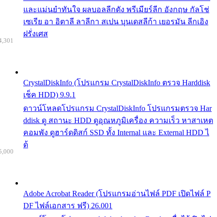
และแม่นยำทันใจ ผลบอลลีกดัง พรีเมียร์ลีก อังกฤษ กัลโช่
เซเรีย อา อิตาลี ลาลีกา สเปน บุนเดสลีก้า เยอรมัน ลีกเอิง
ฝรั่งเศส
4,301
CrystalDiskInfo (โปรแกรม CrystalDiskInfo ตรวจ Harddisk
เช็ค HDD) 9.9.1
ดาวน์โหลดโปรแกรม CrystalDiskInfo โปรแกรมตรวจ Har
ddisk ดู สถานะ HDD ดูอุณหภูมิเครื่อง ความเร็ว หาสาเหต
คอมพัง ดูฮาร์ดดิสก์ SSD ทั้ง Internal และ External HDD ไ
ด้
5,000
Adobe Acrobat Reader (โปรแกรมอ่านไฟล์ PDF เปิดไฟล์ P
DF ไฟล์เอกสาร ฟรี) 26.001