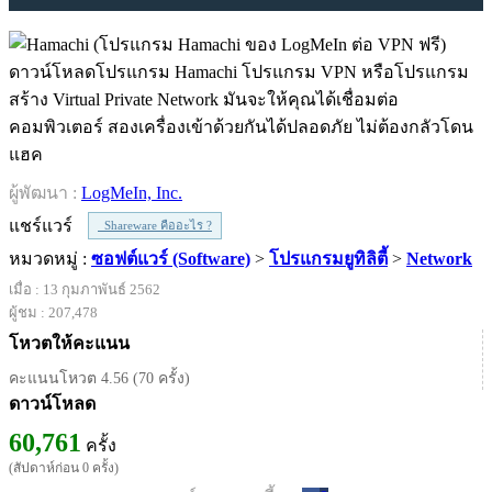
ดาวน์โหลดโปรแกรม Hamachi โปรแกรม VPN หรือโปรแกรม
สร้าง Virtual Private Network มันจะให้คุณได้เชื่อมต่อ
คอมพิวเตอร์ สองเครื่องเข้าด้วยกันได้ปลอดภัย ไม่ต้องกลัวโดน
แฮค
ผู้พัฒนา :
LogMeIn, Inc.
แชร์แวร์
Shareware คืออะไร ?
หมวดหมู่ :
ซอฟต์แวร์ (Software)
>
โปรแกรมยูทิลิตี้
>
Network
เมื่อ : 13 กุมภาพันธ์ 2562
ผู้ชม : 207,478
โหวตให้คะแนน
คะแนนโหวต 4.56 (70 ครั้ง)
ดาวน์โหลด
60,761
ครั้ง
(สัปดาห์ก่อน 0 ครั้ง)