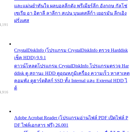
และแม่นยำทันใจ ผลบอลลีกดัง พรีเมียร์ลีก อังกฤษ กัลโช่
เซเรีย อา อิตาลี ลาลีกา สเปน บุนเดสลีก้า เยอรมัน ลีกเอิง
ฝรั่งเศส
4,191
CrystalDiskInfo (โปรแกรม CrystalDiskInfo ตรวจ Harddisk
เช็ค HDD) 9.9.1
ดาวน์โหลดโปรแกรม CrystalDiskInfo โปรแกรมตรวจ Har
ddisk ดู สถานะ HDD ดูอุณหภูมิเครื่อง ความเร็ว หาสาเหต
คอมพัง ดูฮาร์ดดิสก์ SSD ทั้ง Internal และ External HDD ไ
ด้
4,916
Adobe Acrobat Reader (โปรแกรมอ่านไฟล์ PDF เปิดไฟล์ P
DF ไฟล์เอกสาร ฟรี) 26.001