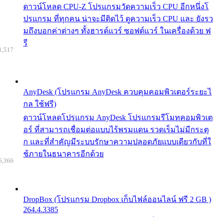
ดาวน์โหลด CPU-Z โปรแกรมวัดความเร็ว CPU อีกหนึ่งโ
ปรแกรม ที่ทุกคน น่าจะมีติดไว้ ดูความเร็ว CPU และ ยังรว
มถึงบอกค่าต่างๆ ทั้งฮารด์แวร์ ซอฟต์แวร์ ในเครื่องด้วย ฟ
รี
1,517
AnyDesk (โปรแกรม AnyDesk ควบคุมคอมพิวเตอร์ระยะไ
กล ใช้ฟรี)
ดาวน์โหลดโปรแกรม AnyDesk โปรแกรมรีโมทคอมพิวเต
อร์ ที่สามารถเชื่อมต่อแบบไร้พรมแดน รวดเร็มไม่มีกระตุ
ก และที่สำคัญมีระบบรักษาความปลอดภัยแบบเดียวกับที่ใ
ช้ภายในธนาคารอีกด้วย
6,366
DropBox (โปรแกรม Dropbox เก็บไฟล์ออนไลน์ ฟรี 2 GB )
264.4.3385