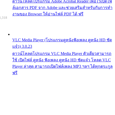
ดาวน์โหลดโปรแกรม Adobe Acrobat Reader เพื่อไว้เปิดไฟ
ล์เอกสาร PDF จาก Adobe และช่วยเสริมสำหรับกับการทำ
งานของ Browser ให้อ่านไฟล์ PDF ได้ ฟรี
1,318
VLC Media Player (โปรแกรมดูหนังฟังเพลง ดูหนัง HD ชัด
แจ๋ว) 3.0.23
ดาวน์โหลดโปรแกรม VLC Media Player ตัวเดียวสามารถ
ใช้ เปิดไฟล์ ดูหนัง ฟังเพลง ดูหนัง HD ชัดแจ๋ว โหลด VLC
Player ล่าสุด สามารถเปิดไฟล์เพลง MP3 ฯลฯ ได้ทุกตระกูล
ฟรี