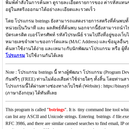
พิมพ์คำสั่งในการค้นหา ดูรายละเอียดรายการของ ค่ารหัสแทนข้
อยู่ในสตริงออกมาได้อย่างละเอียดและรวดเร็ว
โดย โปรแกรม bstrings ยังสามารถแสดงรายการสตริงที่ค้นพบ
หน่วยเป็นวินาที และ ผลลัพธ์ที่ค้นพบ นอกจากนี้ยังสามารถน
บัตรเครดิต เบอร์โทรศัพท์ รหัสไปรษณีย์ รวมไปถึงที่อยู่ของเว็บ
หมายเลขจำเพาะของการ์ดแลน (MAC Address) และข้อมูลอื่นๆ ได้
ค้นหาใช้งานได้ง่าย และเหมาะกับนักพัฒนาโปรแกรม หรือ ผู้ที่สน
โปรแกรม
ไปใช้งานกันได้เลย
Note : โปรแกรม bstrings นี้ ทางผู้พัฒนา โปรแกรม (Program De
กันฟรีๆ (FREE) ท่านไม่ต้องเสียค่าใช้จ่ายใดๆ ทั้งสิ้น โดยท่านส
โปรแกรมนี้ได้ผ่านทางช่องทางเว็บไซต์ (Website) : https://binaryfo
(ภาษาอังกฤษ) ได้ทันทีเลย
This program is called "
bstrings
". It is tiny command line tool which
can list any ASCII and Unicode strings. Entering bstrings -f file.e
RFC 3986, and there are similar canned searches to find email, I