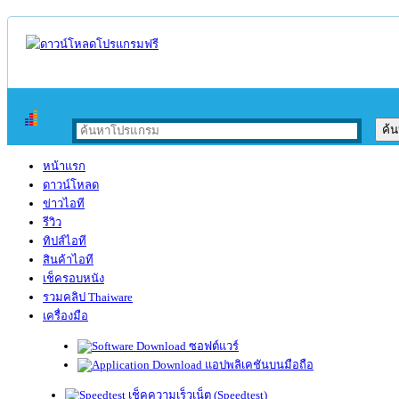
หน้าแรก
ดาวน์โหลด
ข่าวไอที
รีวิว
ทิปส์ไอที
สินค้าไอที
เช็ครอบหนัง
รวมคลิป Thaiware
เครื่องมือ
ซอฟต์แวร์
แอปพลิเคชันบนมือถือ
เช็คความเร็วเน็ต (Speedtest)