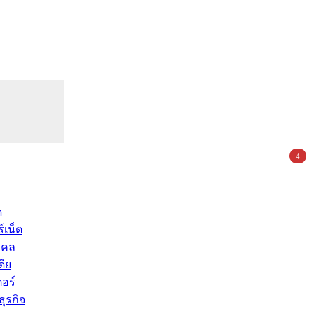
4
ด
์เน็ต
คคล
ดีย
อร์
ุรกิจ