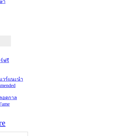
ษา
์ฟรี
แวร์แนะนำ
mended
ตลอดกาล
 Fame
re