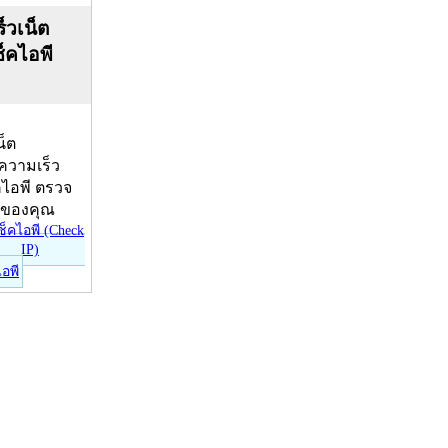
็วเน็ต
ช็คไอพี
น็ต
บความเร็ว
คไอพี ตรวจ
ีของคุณ
ไอพี