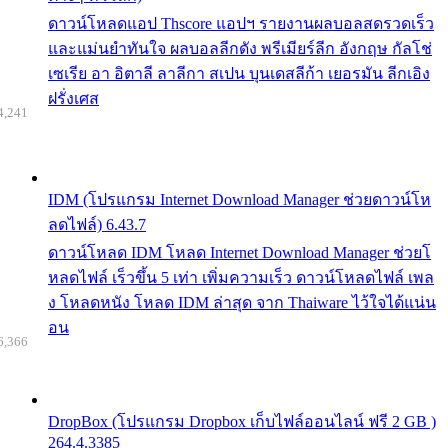
ดาวน์โหลดแอป Thscore แอปฯ รายงานผลบอลสดรวดเร็ว
และแม่นยำทันใจ ผลบอลลีกดัง พรีเมียร์ลีก อังกฤษ กัลโช่
เซเรีย อา อิตาลี ลาลีกา สเปน บุนเดสลีก้า เยอรมัน ลีกเอิง
ฝรั่งเศส
4,241
IDM (โปรแกรม Internet Download Manager ช่วยดาวน์โห
ลดไฟล์) 6.43.7
ดาวน์โหลด IDM โหลด Internet Download Manager ช่วยโ
หลดไฟล์ เร็วขึ้น 5 เท่า เพิ่มความเร็ว ดาวน์โหลดไฟล์ เพล
ง โหลดหนัง โหลด IDM ล่าสุด จาก Thaiware ไว้ใจได้แน่น
อน
6,366
DropBox (โปรแกรม Dropbox เก็บไฟล์ออนไลน์ ฟรี 2 GB )
264.4.3385