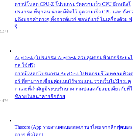
ดาวน์โหลด CPU-Z โปรแกรมวัดความเร็ว CPU อีกหนึ่งโ
ปรแกรม ที่ทุกคน น่าจะมีติดไว้ ดูความเร็ว CPU และ ยังรว
มถึงบอกค่าต่างๆ ทั้งฮารด์แวร์ ซอฟต์แวร์ ในเครื่องด้วย ฟ
รี
2,271
AnyDesk (โปรแกรม AnyDesk ควบคุมคอมพิวเตอร์ระยะไ
กล ใช้ฟรี)
ดาวน์โหลดโปรแกรม AnyDesk โปรแกรมรีโมทคอมพิวเต
อร์ ที่สามารถเชื่อมต่อแบบไร้พรมแดน รวดเร็มไม่มีกระตุ
ก และที่สำคัญมีระบบรักษาความปลอดภัยแบบเดียวกับที่ใ
ช้ภายในธนาคารอีกด้วย
: 476
Thscore (App รายงานผลบอลสดภาษาไทย จากลีกฟุตบอล
ต่างๆ ทั่วโลก)