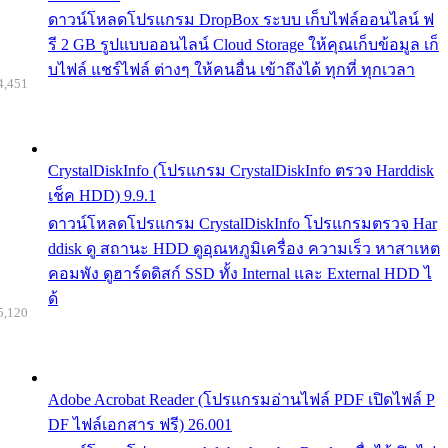
ดาวน์โหลดโปรแกรม DropBox ระบบ เก็บไฟล์ออนไลน์ ฟ
รี 2 GB รูปแบบออนไลน์ Cloud Storage ให้คุณเก็บข้อมูล เก็
บไฟล์ แชร์ไฟล์ ต่างๆ ให้คนอื่น เข้าถึงได้ ทุกที่ ทุกเวลา
4,451
CrystalDiskInfo (โปรแกรม CrystalDiskInfo ตรวจ Harddisk
เช็ค HDD) 9.9.1
ดาวน์โหลดโปรแกรม CrystalDiskInfo โปรแกรมตรวจ Har
ddisk ดู สถานะ HDD ดูอุณหภูมิเครื่อง ความเร็ว หาสาเหต
คอมพัง ดูฮาร์ดดิสก์ SSD ทั้ง Internal และ External HDD ไ
ด้
5,120
Adobe Acrobat Reader (โปรแกรมอ่านไฟล์ PDF เปิดไฟล์ P
DF ไฟล์เอกสาร ฟรี) 26.001