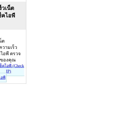
็วเน็ต
ช็คไอพี
น็ต
บความเร็ว
คไอพี ตรวจ
ีของคุณ
ไอพี