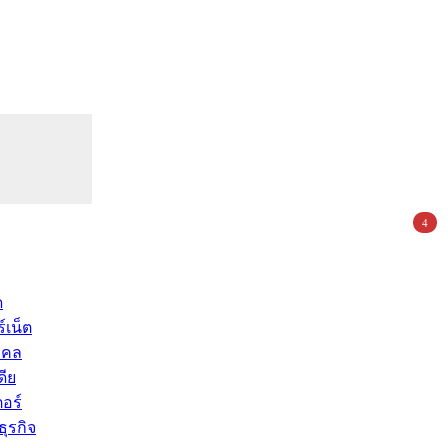
4
ด
์เน็ต
คคล
ดีย
อร์
ุรกิจ