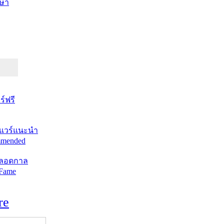
ษา
์ฟรี
แวร์แนะนำ
mended
ตลอดกาล
 Fame
re