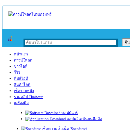
หน้าแรก
ดาวน์โหลด
ข่าวไอที
รีวิว
ทิปส์ไอที
สินค้าไอที
เช็ครอบหนัง
รวมคลิป Thaiware
เครื่องมือ
ซอฟต์แวร์
แอปพลิเคชันบนมือถือ
เช็คความเร็วเน็ต (Speedtest)