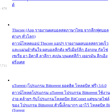
ด้
: 476
Thscore (App รายงานผลบอลสดภาษาไทย จากลีกฟุตบอล
ต่างๆ ทั่วโลก)
ดาวน์โหลดแอป Thscore แอปฯ รายงานผลบอลสดรวดเร็ว
และแม่นยำทันใจ ผลบอลลีกดัง พรีเมียร์ลีก อังกฤษ กัลโช่
เซเรีย อา อิตาลี ลาลีกา สเปน บุนเดสลีก้า เยอรมัน ลีกเอิง
ฝรั่งเศส
7,711
uTorrent (โปรแกรม Bittorrent ยอดฮิต โหลดบิท ฟรี) 3.6.0
ดาวน์โหลดโปรแกรม uTorrent โปรแกรม Bittorrent ใช้งาน
ง่าย คล้ายๆ กับโปรแกรมโหลดบิท BitComet แต่ขนาดไฟล์
ของ โปรแกรม Bittorrent ตัวนี้เล็กมากๆ เอาไว้ โหลดบิท Bi
tTorrent