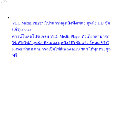
1,595
VLC Media Player (โปรแกรมดูหนังฟังเพลง ดูหนัง HD ชัด
แจ๋ว) 3.0.23
ดาวน์โหลดโปรแกรม VLC Media Player ตัวเดียวสามารถ
ใช้ เปิดไฟล์ ดูหนัง ฟังเพลง ดูหนัง HD ชัดแจ๋ว โหลด VLC
Player ล่าสุด สามารถเปิดไฟล์เพลง MP3 ฯลฯ ได้ทุกตระกูล
ฟรี