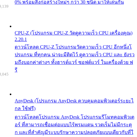
0% พร้อมสิ่งก่อสร้างใหม่ๆ กว่า 30 ชนิด มาให้เล่นกัน
9,139
CPU-Z (โปรแกรม CPU-Z วัดดูความเร็ว CPU เครื่องคุณ)
2.20.1
ดาวน์โหลด CPU-Z โปรแกรมวัดความเร็ว CPU อีกหนึ่งโ
ปรแกรม ที่ทุกคน น่าจะมีติดไว้ ดูความเร็ว CPU และ ยังรว
มถึงบอกค่าต่างๆ ทั้งฮารด์แวร์ ซอฟต์แวร์ ในเครื่องด้วย ฟ
รี
3,045
AnyDesk (โปรแกรม AnyDesk ควบคุมคอมพิวเตอร์ระยะไ
กล ใช้ฟรี)
ดาวน์โหลดโปรแกรม AnyDesk โปรแกรมรีโมทคอมพิวเต
อร์ ที่สามารถเชื่อมต่อแบบไร้พรมแดน รวดเร็มไม่มีกระตุ
ก และที่สำคัญมีระบบรักษาความปลอดภัยแบบเดียวกับที่ใ