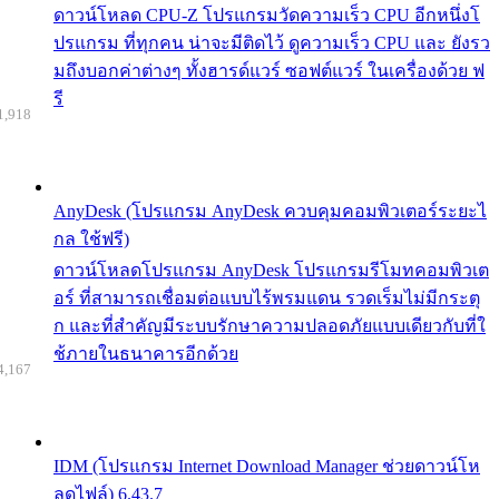
ดาวน์โหลด CPU-Z โปรแกรมวัดความเร็ว CPU อีกหนึ่งโ
ปรแกรม ที่ทุกคน น่าจะมีติดไว้ ดูความเร็ว CPU และ ยังรว
มถึงบอกค่าต่างๆ ทั้งฮารด์แวร์ ซอฟต์แวร์ ในเครื่องด้วย ฟ
รี
1,918
AnyDesk (โปรแกรม AnyDesk ควบคุมคอมพิวเตอร์ระยะไ
กล ใช้ฟรี)
ดาวน์โหลดโปรแกรม AnyDesk โปรแกรมรีโมทคอมพิวเต
อร์ ที่สามารถเชื่อมต่อแบบไร้พรมแดน รวดเร็มไม่มีกระตุ
ก และที่สำคัญมีระบบรักษาความปลอดภัยแบบเดียวกับที่ใ
ช้ภายในธนาคารอีกด้วย
4,167
IDM (โปรแกรม Internet Download Manager ช่วยดาวน์โห
ลดไฟล์) 6.43.7