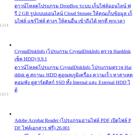
ดาวน์โหลดโปรแกรม DropBox ระบบ เก็บไฟล์ออนไลน์ ฟ
รี 2 GB รูปแบบออนไลน์ Cloud Storage ให้คุณเก็บข้อมูล เก็
บไฟล์ แชร์ไฟล์ ต่างๆ ให้คนอื่น เข้าถึงได้ ทุกที่ ทุกเวลา
4,324
CrystalDiskInfo (โปรแกรม CrystalDiskInfo ตรวจ Harddisk
เช็ค HDD) 9.9.1
ดาวน์โหลดโปรแกรม CrystalDiskInfo โปรแกรมตรวจ Har
ddisk ดู สถานะ HDD ดูอุณหภูมิเครื่อง ความเร็ว หาสาเหต
คอมพัง ดูฮาร์ดดิสก์ SSD ทั้ง Internal และ External HDD ไ
ด้
5,013
Adobe Acrobat Reader (โปรแกรมอ่านไฟล์ PDF เปิดไฟล์ P
DF ไฟล์เอกสาร ฟรี) 26.001