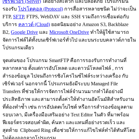
เซิร์ฟเวอร์ (Server)
ได้อย่างสะดวก และปลอดภัย โปรแกรมนี้
รองรับ
โปรโตคอล (Protocol)
การสื่อสารหลายชนิด ไม่ว่าจะเป็น
FTP,
SFTP
, FTPS, WebDAV และ SSH รวมถึงการเชื่อมต่อกับ
บริการ
คลาวด์ (Cloud)
ยอดนิยมอย่าง Amazon S3, Backblaze
B2,
Google Drive
และ
Microsoft OneDrive
ทำให้ผู้ใช้สามารถ
จัดการไฟล์ได้ทั้งบนเซิร์ฟเวอร์ทั่วไป และบนระบบคลาวด์ภายใน
โปรแกรมเดียว
จุดเด่นของ โปรแกรม SmartFTP คือการรองรับการทำงานที่
หลากหลาย ตั้งแต่การอัปโหลด และดาวน์โหลดไฟล์ , การ
สำรองข้อมูล ไปจนถึงการซิงโครไนซ์ไฟล์ระหว่างเครื่อง กับ
เซิร์ฟเวอร์ นอกจากนี้ โปรแกรมยังมีระบบ Managed File
Transfers ที่ช่วยให้การจัดการไฟล์จำนวนมากทำได้อย่างมี
ประสิทธิภาพ และสามารถตั้งค่าให้ทำงานอัตโนมัติสำหรับงาน
ที่ต้องทำซ้ำ เช่น การอัปเดตเว็บไซต์ หรือการสำรองข้อมูลตาม
รอบเวลา, มีเครื่องมือเสริมอย่าง Text Editor ในตัว ที่มาพร้อม
ฟีเจอร์ตรวจสอบคำผิด, ค้นหา และแทนที่อย่างรวดเร็ว และ
สุดท้าย Clipboard Ring เพื่อช่วยให้การแก้ไขไฟล์ทำได้ทันทีโดย
ไม่ต้องออกจากโปรแกรม