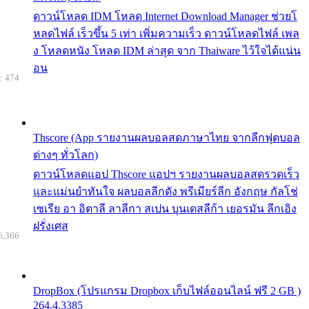
ดาวน์โหลด IDM โหลด Internet Download Manager ช่วยโ
หลดไฟล์ เร็วขึ้น 5 เท่า เพิ่มความเร็ว ดาวน์โหลดไฟล์ เพล
ง โหลดหนัง โหลด IDM ล่าสุด จาก Thaiware ไว้ใจได้แน่น
อน
: 474
Thscore (App รายงานผลบอลสดภาษาไทย จากลีกฟุตบอล
ต่างๆ ทั่วโลก)
ดาวน์โหลดแอป Thscore แอปฯ รายงานผลบอลสดรวดเร็ว
และแม่นยำทันใจ ผลบอลลีกดัง พรีเมียร์ลีก อังกฤษ กัลโช่
เซเรีย อา อิตาลี ลาลีกา สเปน บุนเดสลีก้า เยอรมัน ลีกเอิง
ฝรั่งเศส
6,366
DropBox (โปรแกรม Dropbox เก็บไฟล์ออนไลน์ ฟรี 2 GB )
264.4.3385