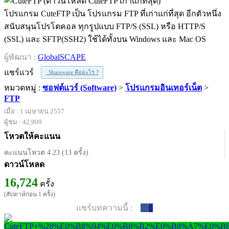
โปรแกรม CuteFTP เป็น โปรแกรม FTP ที่เก่าแก่ที่สุด อีกตัวหนึ่ง
สนับสนุนโปรโตคอล ทุกรูปแบบ FTP/S (SSL) หรือ HTTP/S
(SSL) และ SFTP(SSH2) ใช้ได้ทั้งบน Windows และ Mac OS
ผู้พัฒนา :
GlobalSCAPE
แชร์แวร์
Shareware คืออะไร ?
หมวดหมู่ :
ซอฟต์แวร์ (Software)
>
โปรแกรมอินเทอร์เน็ต
>
FTP
เมื่อ : 1 เมษายน 2557
ผู้ชม : 42,909
โหวตให้คะแนน
คะแนนโหวต 4.23 (13 ครั้ง)
ดาวน์โหลด
16,724
ครั้ง
(สัปดาห์ก่อน 1 ครั้ง)
แชร์บทความนี้ :
0