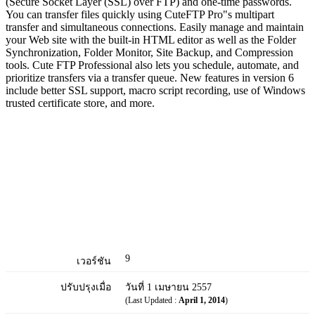
(Secure Socket Layer (SSL) over FTP) and one-time passwords.
You can transfer files quickly using CuteFTP Pro"s multipart
transfer and simultaneous connections. Easily manage and maintain
your Web site with the built-in HTML editor as well as the Folder
Synchronization, Folder Monitor, Site Backup, and Compression
tools. Cute FTP Professional also lets you schedule, automate, and
prioritize transfers via a transfer queue. New features in version 6
include better SSL support, macro script recording, use of Windows
trusted certificate store, and more.
9
เวอร์ชัน
ปรับปรุงเมื่อ
วันที่ 1 เมษายน 2557
(Last Updated :
April 1, 2014
)