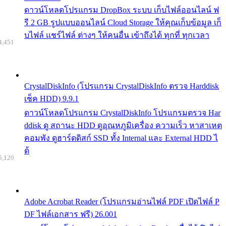
ดาวน์โหลดโปรแกรม DropBox ระบบ เก็บไฟล์ออนไลน์ ฟ
รี 2 GB รูปแบบออนไลน์ Cloud Storage ให้คุณเก็บข้อมูล เก็
บไฟล์ แชร์ไฟล์ ต่างๆ ให้คนอื่น เข้าถึงได้ ทุกที่ ทุกเวลา
4,451
CrystalDiskInfo (โปรแกรม CrystalDiskInfo ตรวจ Harddisk
เช็ค HDD) 9.9.1
ดาวน์โหลดโปรแกรม CrystalDiskInfo โปรแกรมตรวจ Har
ddisk ดู สถานะ HDD ดูอุณหภูมิเครื่อง ความเร็ว หาสาเหต
คอมพัง ดูฮาร์ดดิสก์ SSD ทั้ง Internal และ External HDD ไ
ด้
5,120
Adobe Acrobat Reader (โปรแกรมอ่านไฟล์ PDF เปิดไฟล์ P
DF ไฟล์เอกสาร ฟรี) 26.001