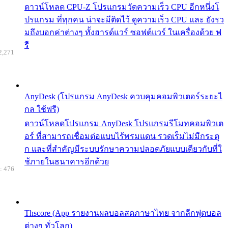
ดาวน์โหลด CPU-Z โปรแกรมวัดความเร็ว CPU อีกหนึ่งโ
ปรแกรม ที่ทุกคน น่าจะมีติดไว้ ดูความเร็ว CPU และ ยังรว
มถึงบอกค่าต่างๆ ทั้งฮารด์แวร์ ซอฟต์แวร์ ในเครื่องด้วย ฟ
รี
2,271
AnyDesk (โปรแกรม AnyDesk ควบคุมคอมพิวเตอร์ระยะไ
กล ใช้ฟรี)
ดาวน์โหลดโปรแกรม AnyDesk โปรแกรมรีโมทคอมพิวเต
อร์ ที่สามารถเชื่อมต่อแบบไร้พรมแดน รวดเร็มไม่มีกระตุ
ก และที่สำคัญมีระบบรักษาความปลอดภัยแบบเดียวกับที่ใ
ช้ภายในธนาคารอีกด้วย
: 476
Thscore (App รายงานผลบอลสดภาษาไทย จากลีกฟุตบอล
ต่างๆ ทั่วโลก)