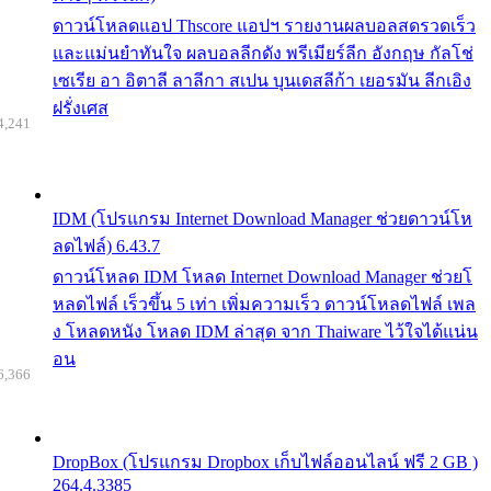
ดาวน์โหลดแอป Thscore แอปฯ รายงานผลบอลสดรวดเร็ว
และแม่นยำทันใจ ผลบอลลีกดัง พรีเมียร์ลีก อังกฤษ กัลโช่
เซเรีย อา อิตาลี ลาลีกา สเปน บุนเดสลีก้า เยอรมัน ลีกเอิง
ฝรั่งเศส
4,241
IDM (โปรแกรม Internet Download Manager ช่วยดาวน์โห
ลดไฟล์) 6.43.7
ดาวน์โหลด IDM โหลด Internet Download Manager ช่วยโ
หลดไฟล์ เร็วขึ้น 5 เท่า เพิ่มความเร็ว ดาวน์โหลดไฟล์ เพล
ง โหลดหนัง โหลด IDM ล่าสุด จาก Thaiware ไว้ใจได้แน่น
อน
6,366
DropBox (โปรแกรม Dropbox เก็บไฟล์ออนไลน์ ฟรี 2 GB )
264.4.3385