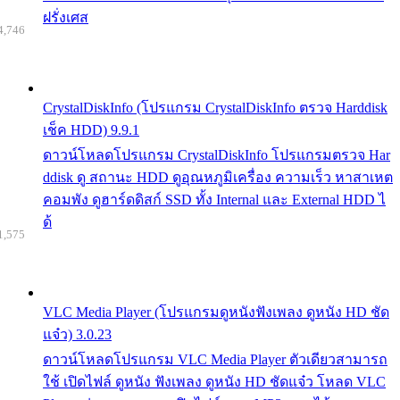
ฝรั่งเศส
4,746
CrystalDiskInfo (โปรแกรม CrystalDiskInfo ตรวจ Harddisk
เช็ค HDD) 9.9.1
ดาวน์โหลดโปรแกรม CrystalDiskInfo โปรแกรมตรวจ Har
ddisk ดู สถานะ HDD ดูอุณหภูมิเครื่อง ความเร็ว หาสาเหต
คอมพัง ดูฮาร์ดดิสก์ SSD ทั้ง Internal และ External HDD ไ
ด้
1,575
VLC Media Player (โปรแกรมดูหนังฟังเพลง ดูหนัง HD ชัด
แจ๋ว) 3.0.23
ดาวน์โหลดโปรแกรม VLC Media Player ตัวเดียวสามารถ
ใช้ เปิดไฟล์ ดูหนัง ฟังเพลง ดูหนัง HD ชัดแจ๋ว โหลด VLC