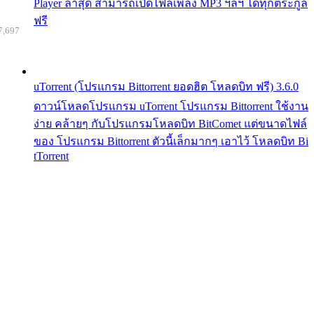
Player ล่าสุด สามารถเปิดไฟล์เพลง MP3 ฯลฯ ได้ทุกตระกูล
ฟรี
7,697
uTorrent (โปรแกรม Bittorrent ยอดฮิต โหลดบิท ฟรี) 3.6.0
ดาวน์โหลดโปรแกรม uTorrent โปรแกรม Bittorrent ใช้งาน
ง่าย คล้ายๆ กับโปรแกรมโหลดบิท BitComet แต่ขนาดไฟล์
ของ โปรแกรม Bittorrent ตัวนี้เล็กมากๆ เอาไว้ โหลดบิท Bi
tTorrent