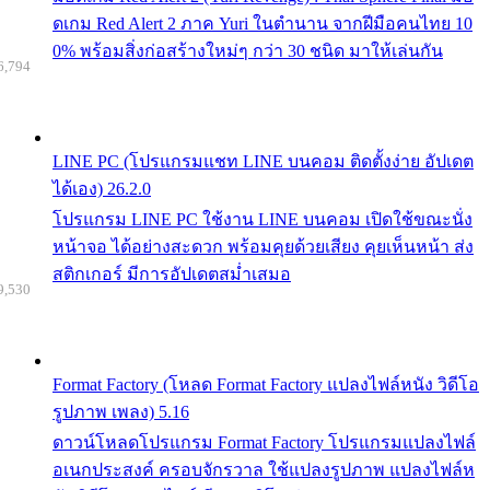
ดเกม Red Alert 2 ภาค Yuri ในตำนาน จากฝีมือคนไทย 10
0% พร้อมสิ่งก่อสร้างใหม่ๆ กว่า 30 ชนิด มาให้เล่นกัน
6,794
LINE PC (โปรแกรมแชท LINE บนคอม ติดตั้งง่าย อัปเดต
ได้เอง) 26.2.0
โปรแกรม LINE PC ใช้งาน LINE บนคอม เปิดใช้ขณะนั่ง
หน้าจอ ได้อย่างสะดวก พร้อมคุยด้วยเสียง คุยเห็นหน้า ส่ง
สติกเกอร์ มีการอัปเดตสม่ำเสมอ
9,530
Format Factory (โหลด Format Factory แปลงไฟล์หนัง วิดีโอ
รูปภาพ เพลง) 5.16
ดาวน์โหลดโปรแกรม Format Factory โปรแกรมแปลงไฟล์
อเนกประสงค์ ครอบจักรวาล ใช้แปลงรูปภาพ แปลงไฟล์ห