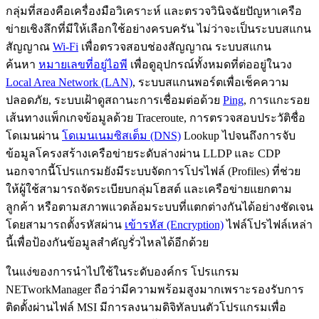
กลุ่มที่สองคือเครื่องมือวิเคราะห์ และตรวจวินิจฉัยปัญหาเครือ
ข่ายเชิงลึกที่มีให้เลือกใช้อย่างครบครัน ไม่ว่าจะเป็นระบบสแกน
สัญญาณ
Wi-Fi
เพื่อตรวจสอบช่องสัญญาณ ระบบสแกน
ค้นหา
หมายเลขที่อยู่ไอพี
เพื่อดูอุปกรณ์ทั้งหมดที่ต่ออยู่ในวง
Local Area Network (LAN)
, ระบบสแกนพอร์ตเพื่อเช็คความ
ปลอดภัย, ระบบเฝ้าดูสถานะการเชื่อมต่อด้วย
Ping
, การแกะรอย
เส้นทางแพ็กเกจข้อมูลด้วย Traceroute, การตรวจสอบประวัติชื่อ
โดเมนผ่าน
โดเมนเนมซิสเต็ม (DNS)
Lookup ไปจนถึงการจับ
ข้อมูลโครงสร้างเครือข่ายระดับล่างผ่าน LLDP และ CDP
นอกจากนี้โปรแกรมยังมีระบบจัดการโปรไฟล์ (Profiles) ที่ช่วย
ให้ผู้ใช้สามารถจัดระเบียบกลุ่มโฮสต์ และเครือข่ายแยกตาม
ลูกค้า หรือตามสภาพแวดล้อมระบบที่แตกต่างกันได้อย่างชัดเจน
โดยสามารถตั้งรหัสผ่าน
เข้ารหัส (Encryption)
ไฟล์โปรไฟล์เหล่า
นี้เพื่อป้องกันข้อมูลสำคัญรั่วไหลได้อีกด้วย
ในแง่ของการนำไปใช้ในระดับองค์กร โปรแกรม
NETworkManager ถือว่ามีความพร้อมสูงมากเพราะรองรับการ
ติดตั้งผ่านไฟล์ MSI มีการลงนามดิจิทัลบนตัวโปรแกรมเพื่อ