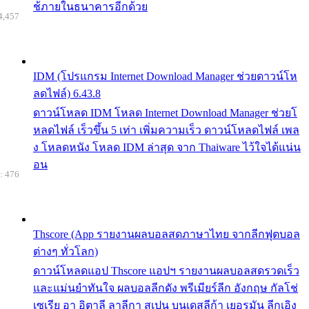
ช้ภายในธนาคารอีกด้วย
4,457
IDM (โปรแกรม Internet Download Manager ช่วยดาวน์โห
ลดไฟล์) 6.43.8
ดาวน์โหลด IDM โหลด Internet Download Manager ช่วยโ
หลดไฟล์ เร็วขึ้น 5 เท่า เพิ่มความเร็ว ดาวน์โหลดไฟล์ เพล
ง โหลดหนัง โหลด IDM ล่าสุด จาก Thaiware ไว้ใจได้แน่น
อน
: 476
Thscore (App รายงานผลบอลสดภาษาไทย จากลีกฟุตบอล
ต่างๆ ทั่วโลก)
ดาวน์โหลดแอป Thscore แอปฯ รายงานผลบอลสดรวดเร็ว
และแม่นยำทันใจ ผลบอลลีกดัง พรีเมียร์ลีก อังกฤษ กัลโช่
เซเรีย อา อิตาลี ลาลีกา สเปน บุนเดสลีก้า เยอรมัน ลีกเอิง