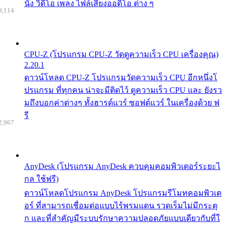
นัง วิดีโอ เพลง ไฟล์เสียงออดิโอ ต่าง ๆ
9,114
CPU-Z (โปรแกรม CPU-Z วัดดูความเร็ว CPU เครื่องคุณ)
2.20.1
ดาวน์โหลด CPU-Z โปรแกรมวัดความเร็ว CPU อีกหนึ่งโ
ปรแกรม ที่ทุกคน น่าจะมีติดไว้ ดูความเร็ว CPU และ ยังรว
มถึงบอกค่าต่างๆ ทั้งฮารด์แวร์ ซอฟต์แวร์ ในเครื่องด้วย ฟ
รี
2,967
AnyDesk (โปรแกรม AnyDesk ควบคุมคอมพิวเตอร์ระยะไ
กล ใช้ฟรี)
ดาวน์โหลดโปรแกรม AnyDesk โปรแกรมรีโมทคอมพิวเต
อร์ ที่สามารถเชื่อมต่อแบบไร้พรมแดน รวดเร็มไม่มีกระตุ
ก และที่สำคัญมีระบบรักษาความปลอดภัยแบบเดียวกับที่ใ