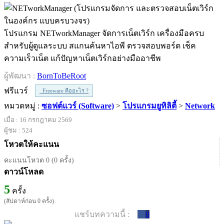
โปรแกรม NETworkManager จัดการเน็ตเวิร์ก เครื่องมือครบ
สำหรับผู้ดูแลระบบ สแกนค้นหาไอพี ตรวจสอบพอร์ต เช็ค
ความเร็วเน็ต แก้ปัญหาเน็ตเวิร์กอย่างมืออาชีพ
ผู้พัฒนา :
BornToBeRoot
ฟรีแวร์
Freeware คืออะไร ?
หมวดหมู่ :
ซอฟต์แวร์ (Software)
>
โปรแกรมยูทิลิตี้
>
Network
เมื่อ : 16 กรกฎาคม 2569
ผู้ชม : 524
โหวตให้คะแนน
คะแนนโหวต 0 (0 ครั้ง)
ดาวน์โหลด
5
ครั้ง
(สัปดาห์ก่อน 0 ครั้ง)
แชร์บทความนี้ :
0