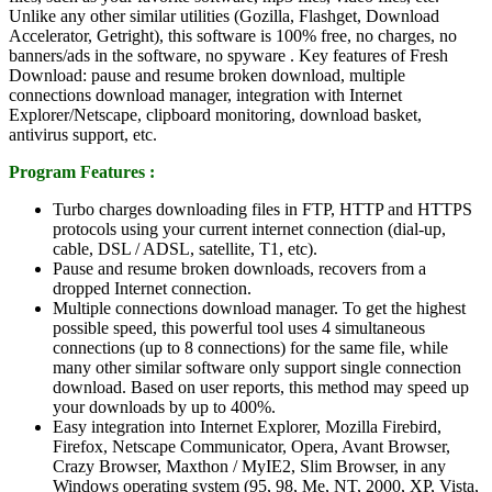
Unlike any other similar utilities (Gozilla, Flashget, Download
Accelerator, Getright), this software is 100% free, no charges, no
banners/ads in the software, no spyware . Key features of Fresh
Download: pause and resume broken download, multiple
connections download manager, integration with Internet
Explorer/Netscape, clipboard monitoring, download basket,
antivirus support, etc.
Program Features :
Turbo charges downloading files in FTP, HTTP and HTTPS
protocols using your current internet connection (dial-up,
cable, DSL / ADSL, satellite, T1, etc).
Pause and resume broken downloads, recovers from a
dropped Internet connection.
Multiple connections download manager. To get the highest
possible speed, this powerful tool uses 4 simultaneous
connections (up to 8 connections) for the same file, while
many other similar software only support single connection
download. Based on user reports, this method may speed up
your downloads by up to 400%.
Easy integration into Internet Explorer, Mozilla Firebird,
Firefox, Netscape Communicator, Opera, Avant Browser,
Crazy Browser, Maxthon / MyIE2, Slim Browser, in any
Windows operating system (95, 98, Me, NT, 2000, XP, Vista,