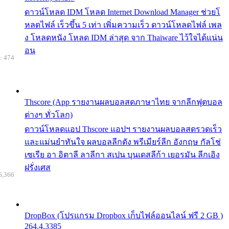
ดาวน์โหลด IDM โหลด Internet Download Manager ช่วยโ
หลดไฟล์ เร็วขึ้น 5 เท่า เพิ่มความเร็ว ดาวน์โหลดไฟล์ เพล
ง โหลดหนัง โหลด IDM ล่าสุด จาก Thaiware ไว้ใจได้แน่น
อน
: 474
Thscore (App รายงานผลบอลสดภาษาไทย จากลีกฟุตบอล
ต่างๆ ทั่วโลก)
ดาวน์โหลดแอป Thscore แอปฯ รายงานผลบอลสดรวดเร็ว
และแม่นยำทันใจ ผลบอลลีกดัง พรีเมียร์ลีก อังกฤษ กัลโช่
เซเรีย อา อิตาลี ลาลีกา สเปน บุนเดสลีก้า เยอรมัน ลีกเอิง
ฝรั่งเศส
6,366
DropBox (โปรแกรม Dropbox เก็บไฟล์ออนไลน์ ฟรี 2 GB )
264.4.3385