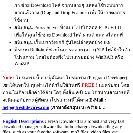
กา ช่วย Download ไฟล์ จากหลายๆ แหล่ง ใช้ระบบการ
ลากแล้ววาง (Drag and Drop Features) เพื่อให้ง่ายต่อการ
ใช้งาน
สนับสนุน Proxy Server ทั้งแบบโปรโตคอล FTP / HTTP
เพื่อให้คุณใช้ ช่วย Download ไฟล์ ผ่านตัวกลางได้ทุกที่
สนับสนุน เว็บเบราว์เซอร์ รุ่นใหม่ล่าสุดอย่าง IE9
มีระบบ Built-in ที่ช่วยในการคลาย (แตก) ZIP ไฟล์ฝังในตัว
โปรแกรม โดยไม่ต้องพึ่งโปรแกรมอย่าง WinRAR หรือ
WinZIP
Note :
โปรแกรมนี้ ทางผู้พัฒนา โปรแกรม (Program Developer)
เขาได้แจกให้ ทุกท่านได้นำไปใช้กันฟรี
FREE !
นะครับผม โดย
ท่าน ไม่ต้องเสียค่าใช้จ่ายใดๆ ทั้งสิ้น ครับผม โดยท่านสามารถที่
จะติดต่อกับทาง ผู้พัฒนาโปรแกรมนี้ได้ทาง
E-Mail :
help@freshdevices.com
(ภาษาอังกฤษ)
นะครับผม ...
English Descriptions :
Fresh Download is a robust and very fast
download manager software that turbo charge downloading any
files, such as your favorite software, mp3 files, video files, etc.