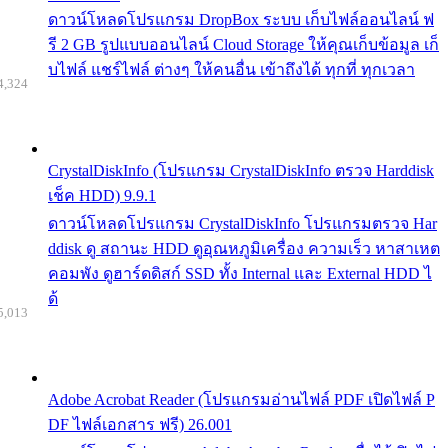
ดาวน์โหลดโปรแกรม DropBox ระบบ เก็บไฟล์ออนไลน์ ฟ
รี 2 GB รูปแบบออนไลน์ Cloud Storage ให้คุณเก็บข้อมูล เก็
บไฟล์ แชร์ไฟล์ ต่างๆ ให้คนอื่น เข้าถึงได้ ทุกที่ ทุกเวลา
4,324
CrystalDiskInfo (โปรแกรม CrystalDiskInfo ตรวจ Harddisk
เช็ค HDD) 9.9.1
ดาวน์โหลดโปรแกรม CrystalDiskInfo โปรแกรมตรวจ Har
ddisk ดู สถานะ HDD ดูอุณหภูมิเครื่อง ความเร็ว หาสาเหต
คอมพัง ดูฮาร์ดดิสก์ SSD ทั้ง Internal และ External HDD ไ
ด้
5,013
Adobe Acrobat Reader (โปรแกรมอ่านไฟล์ PDF เปิดไฟล์ P
DF ไฟล์เอกสาร ฟรี) 26.001