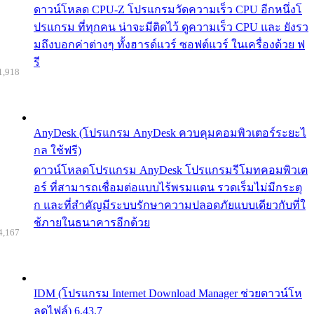
ดาวน์โหลด CPU-Z โปรแกรมวัดความเร็ว CPU อีกหนึ่งโ
ปรแกรม ที่ทุกคน น่าจะมีติดไว้ ดูความเร็ว CPU และ ยังรว
มถึงบอกค่าต่างๆ ทั้งฮารด์แวร์ ซอฟต์แวร์ ในเครื่องด้วย ฟ
รี
1,918
AnyDesk (โปรแกรม AnyDesk ควบคุมคอมพิวเตอร์ระยะไ
กล ใช้ฟรี)
ดาวน์โหลดโปรแกรม AnyDesk โปรแกรมรีโมทคอมพิวเต
อร์ ที่สามารถเชื่อมต่อแบบไร้พรมแดน รวดเร็มไม่มีกระตุ
ก และที่สำคัญมีระบบรักษาความปลอดภัยแบบเดียวกับที่ใ
ช้ภายในธนาคารอีกด้วย
4,167
IDM (โปรแกรม Internet Download Manager ช่วยดาวน์โห
ลดไฟล์) 6.43.7