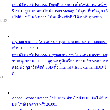
ดาวน์โหลดโปรแกรม DropBox ระบบ เก็บไฟล์ออนไลน์ ฟ
รี 2 GB รูปแบบออนไลน์ Cloud Storage ให้คุณเก็บข้อมูล เก็
บไฟล์ แชร์ไฟล์ ต่างๆ ให้คนอื่น เข้าถึงได้ ทุกที่ ทุกเวลา
4,435
CrystalDiskInfo (โปรแกรม CrystalDiskInfo ตรวจ Harddisk
เช็ค HDD) 9.9.1
ดาวน์โหลดโปรแกรม CrystalDiskInfo โปรแกรมตรวจ Har
ddisk ดู สถานะ HDD ดูอุณหภูมิเครื่อง ความเร็ว หาสาเหต
คอมพัง ดูฮาร์ดดิสก์ SSD ทั้ง Internal และ External HDD ไ
ด้
5,111
Adobe Acrobat Reader (โปรแกรมอ่านไฟล์ PDF เปิดไฟล์ P
DF ไฟล์เอกสาร ฟรี) 26.001