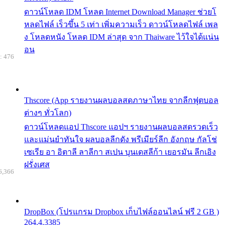
ดาวน์โหลด IDM โหลด Internet Download Manager ช่วยโ
หลดไฟล์ เร็วขึ้น 5 เท่า เพิ่มความเร็ว ดาวน์โหลดไฟล์ เพล
ง โหลดหนัง โหลด IDM ล่าสุด จาก Thaiware ไว้ใจได้แน่น
อน
: 476
Thscore (App รายงานผลบอลสดภาษาไทย จากลีกฟุตบอล
ต่างๆ ทั่วโลก)
ดาวน์โหลดแอป Thscore แอปฯ รายงานผลบอลสดรวดเร็ว
และแม่นยำทันใจ ผลบอลลีกดัง พรีเมียร์ลีก อังกฤษ กัลโช่
เซเรีย อา อิตาลี ลาลีกา สเปน บุนเดสลีก้า เยอรมัน ลีกเอิง
ฝรั่งเศส
6,366
DropBox (โปรแกรม Dropbox เก็บไฟล์ออนไลน์ ฟรี 2 GB )
264.4.3385