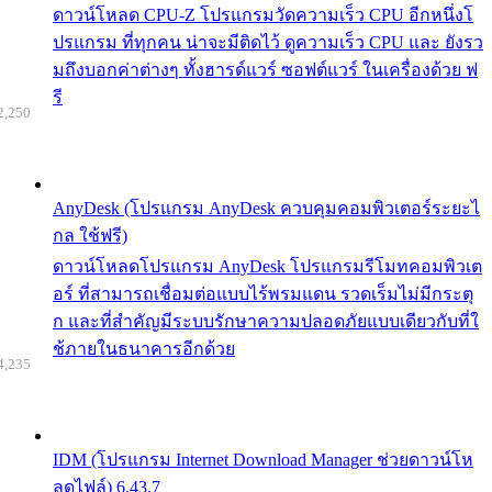
ดาวน์โหลด CPU-Z โปรแกรมวัดความเร็ว CPU อีกหนึ่งโ
ปรแกรม ที่ทุกคน น่าจะมีติดไว้ ดูความเร็ว CPU และ ยังรว
มถึงบอกค่าต่างๆ ทั้งฮารด์แวร์ ซอฟต์แวร์ ในเครื่องด้วย ฟ
รี
2,250
AnyDesk (โปรแกรม AnyDesk ควบคุมคอมพิวเตอร์ระยะไ
กล ใช้ฟรี)
ดาวน์โหลดโปรแกรม AnyDesk โปรแกรมรีโมทคอมพิวเต
อร์ ที่สามารถเชื่อมต่อแบบไร้พรมแดน รวดเร็มไม่มีกระตุ
ก และที่สำคัญมีระบบรักษาความปลอดภัยแบบเดียวกับที่ใ
ช้ภายในธนาคารอีกด้วย
4,235
IDM (โปรแกรม Internet Download Manager ช่วยดาวน์โห
ลดไฟล์) 6.43.7