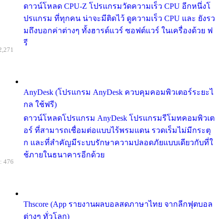
ดาวน์โหลด CPU-Z โปรแกรมวัดความเร็ว CPU อีกหนึ่งโ
ปรแกรม ที่ทุกคน น่าจะมีติดไว้ ดูความเร็ว CPU และ ยังรว
มถึงบอกค่าต่างๆ ทั้งฮารด์แวร์ ซอฟต์แวร์ ในเครื่องด้วย ฟ
รี
2,271
AnyDesk (โปรแกรม AnyDesk ควบคุมคอมพิวเตอร์ระยะไ
กล ใช้ฟรี)
ดาวน์โหลดโปรแกรม AnyDesk โปรแกรมรีโมทคอมพิวเต
อร์ ที่สามารถเชื่อมต่อแบบไร้พรมแดน รวดเร็มไม่มีกระตุ
ก และที่สำคัญมีระบบรักษาความปลอดภัยแบบเดียวกับที่ใ
ช้ภายในธนาคารอีกด้วย
: 476
Thscore (App รายงานผลบอลสดภาษาไทย จากลีกฟุตบอล
ต่างๆ ทั่วโลก)