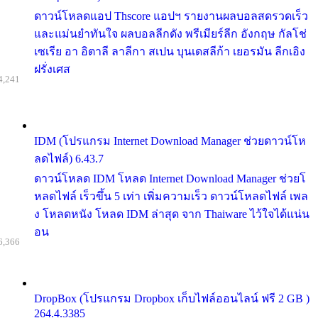
ดาวน์โหลดแอป Thscore แอปฯ รายงานผลบอลสดรวดเร็ว
และแม่นยำทันใจ ผลบอลลีกดัง พรีเมียร์ลีก อังกฤษ กัลโช่
เซเรีย อา อิตาลี ลาลีกา สเปน บุนเดสลีก้า เยอรมัน ลีกเอิง
ฝรั่งเศส
4,241
IDM (โปรแกรม Internet Download Manager ช่วยดาวน์โห
ลดไฟล์) 6.43.7
ดาวน์โหลด IDM โหลด Internet Download Manager ช่วยโ
หลดไฟล์ เร็วขึ้น 5 เท่า เพิ่มความเร็ว ดาวน์โหลดไฟล์ เพล
ง โหลดหนัง โหลด IDM ล่าสุด จาก Thaiware ไว้ใจได้แน่น
อน
6,366
DropBox (โปรแกรม Dropbox เก็บไฟล์ออนไลน์ ฟรี 2 GB )
264.4.3385