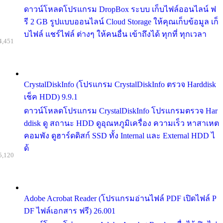
ดาวน์โหลดโปรแกรม DropBox ระบบ เก็บไฟล์ออนไลน์ ฟ
รี 2 GB รูปแบบออนไลน์ Cloud Storage ให้คุณเก็บข้อมูล เก็
บไฟล์ แชร์ไฟล์ ต่างๆ ให้คนอื่น เข้าถึงได้ ทุกที่ ทุกเวลา
4,451
CrystalDiskInfo (โปรแกรม CrystalDiskInfo ตรวจ Harddisk
เช็ค HDD) 9.9.1
ดาวน์โหลดโปรแกรม CrystalDiskInfo โปรแกรมตรวจ Har
ddisk ดู สถานะ HDD ดูอุณหภูมิเครื่อง ความเร็ว หาสาเหต
คอมพัง ดูฮาร์ดดิสก์ SSD ทั้ง Internal และ External HDD ไ
ด้
5,120
Adobe Acrobat Reader (โปรแกรมอ่านไฟล์ PDF เปิดไฟล์ P
DF ไฟล์เอกสาร ฟรี) 26.001