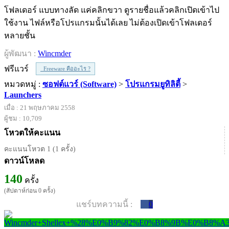
โฟลเดอร์ แบบทางลัด แค่คลิกขวา ดูรายชื่อแล้วคลิกเปิดเข้าไป
ใช้งาน ไฟล์หรือโปรแกรมนั้นได้เลย ไม่ต้องเปิดเข้าโฟลเดอร์
หลายชั้น
ผู้พัฒนา :
Wincmder
ฟรีแวร์
Freeware คืออะไร ?
หมวดหมู่ :
ซอฟต์แวร์ (Software)
>
โปรแกรมยูทิลิตี้
>
Launchers
เมื่อ : 21 พฤษภาคม 2558
ผู้ชม : 10,709
โหวตให้คะแนน
คะแนนโหวต 1 (1 ครั้ง)
ดาวน์โหลด
140
ครั้ง
(สัปดาห์ก่อน 0 ครั้ง)
แชร์บทความนี้ :
0