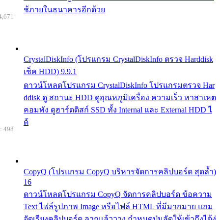
ช้ภายในธนาคารอีกด้วย
4,671
CrystalDiskInfo (โปรแกรม CrystalDiskInfo ตรวจ Harddisk
เช็ค HDD) 9.9.1
ดาวน์โหลดโปรแกรม CrystalDiskInfo โปรแกรมตรวจ Har
ddisk ดู สถานะ HDD ดูอุณหภูมิเครื่อง ความเร็ว หาสาเหต
คอมพัง ดูฮาร์ดดิสก์ SSD ทั้ง Internal และ External HDD ไ
ด้
: 498
CopyQ (โปรแกรม CopyQ บริหารจัดการคลิปบอร์ด สุดล้ำ)
16
ดาวน์โหลดโปรแกรม CopyQ จัดการคลิปบอร์ด ข้อความ
Text ไฟล์รูปภาพ Image หรือไฟล์ HTML ที่มีมากมาย แถม
จัดเรียงคลิปบอร์ด ลากแล้ววาง กำหนดปุ่มลัดให้เข้าถึงได้ง่