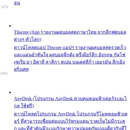
อน
: 476
Thscore (App รายงานผลบอลสดภาษาไทย จากลีกฟุตบอล
ต่างๆ ทั่วโลก)
ดาวน์โหลดแอป Thscore แอปฯ รายงานผลบอลสดรวดเร็ว
และแม่นยำทันใจ ผลบอลลีกดัง พรีเมียร์ลีก อังกฤษ กัลโช่
เซเรีย อา อิตาลี ลาลีกา สเปน บุนเดสลีก้า เยอรมัน ลีกเอิง
ฝรั่งเศส
2,691
AnyDesk (โปรแกรม AnyDesk ควบคุมคอมพิวเตอร์ระยะไ
กล ใช้ฟรี)
ดาวน์โหลดโปรแกรม AnyDesk โปรแกรมรีโมทคอมพิวเต
อร์ ที่สามารถเชื่อมต่อแบบไร้พรมแดน รวดเร็มไม่มีกระตุ
ก และที่สำคัญมีระบบรักษาความปลอดภัยแบบเดียวกับที่ใ