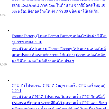
ดเกม Red Alert 2 ภาค Yuri ในตำนาน จากฝีมือคนไทย 10
0% พร้อมสิ่งก่อสร้างใหม่ๆ กว่า 30 ชนิด มาให้เล่นกัน
9,307
Format Factory (โหลด Format Factory แปลงไฟล์หนัง วิดีโอ
รูปภาพ เพลง) 5.16
ดาวน์โหลดโปรแกรม Format Factory โปรแกรมแปลงไฟล์
อเนกประสงค์ ครอบจักรวาล ใช้แปลงรูปภาพ แปลงไฟล์ห
นัง วิดีโอ เพลง ไฟล์เสียงออดิโอ ต่าง ๆ
9,060
CPU-Z (โปรแกรม CPU-Z วัดดูความเร็ว CPU เครื่องคุณ)
2.20.1
ดาวน์โหลด CPU-Z โปรแกรมวัดความเร็ว CPU อีกหนึ่งโ
ปรแกรม ที่ทุกคน น่าจะมีติดไว้ ดูความเร็ว CPU และ ยังรว
มถึงบอกค่าต่างๆ ทั้งฮารด์แวร์ ซอฟต์แวร์ ในเครื่องด้วย ฟ