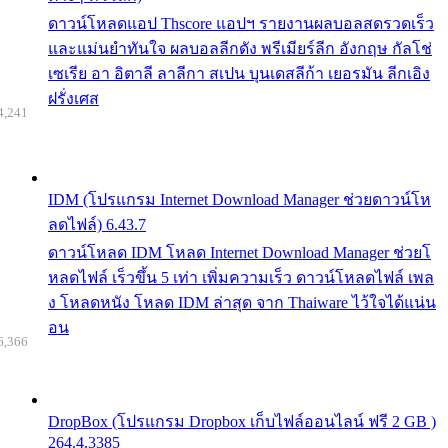
ดาวน์โหลดแอป Thscore แอปฯ รายงานผลบอลสดรวดเร็ว
และแม่นยำทันใจ ผลบอลลีกดัง พรีเมียร์ลีก อังกฤษ กัลโช่
เซเรีย อา อิตาลี ลาลีกา สเปน บุนเดสลีก้า เยอรมัน ลีกเอิง
ฝรั่งเศส
4,241
IDM (โปรแกรม Internet Download Manager ช่วยดาวน์โห
ลดไฟล์) 6.43.7
ดาวน์โหลด IDM โหลด Internet Download Manager ช่วยโ
หลดไฟล์ เร็วขึ้น 5 เท่า เพิ่มความเร็ว ดาวน์โหลดไฟล์ เพล
ง โหลดหนัง โหลด IDM ล่าสุด จาก Thaiware ไว้ใจได้แน่น
อน
6,366
DropBox (โปรแกรม Dropbox เก็บไฟล์ออนไลน์ ฟรี 2 GB )
264.4.3385