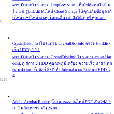
ดาวน์โหลดโปรแกรม DropBox ระบบ เก็บไฟล์ออนไลน์ ฟ
รี 2 GB รูปแบบออนไลน์ Cloud Storage ให้คุณเก็บข้อมูล เก็
บไฟล์ แชร์ไฟล์ ต่างๆ ให้คนอื่น เข้าถึงได้ ทุกที่ ทุกเวลา
4,451
CrystalDiskInfo (โปรแกรม CrystalDiskInfo ตรวจ Harddisk
เช็ค HDD) 9.9.1
ดาวน์โหลดโปรแกรม CrystalDiskInfo โปรแกรมตรวจ Har
ddisk ดู สถานะ HDD ดูอุณหภูมิเครื่อง ความเร็ว หาสาเหต
คอมพัง ดูฮาร์ดดิสก์ SSD ทั้ง Internal และ External HDD ไ
ด้
5,120
Adobe Acrobat Reader (โปรแกรมอ่านไฟล์ PDF เปิดไฟล์ P
DF ไฟล์เอกสาร ฟรี) 26.001