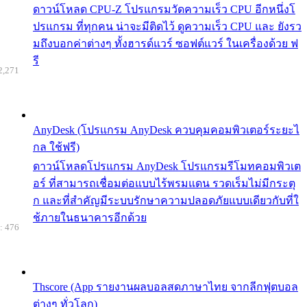
ดาวน์โหลด CPU-Z โปรแกรมวัดความเร็ว CPU อีกหนึ่งโ
ปรแกรม ที่ทุกคน น่าจะมีติดไว้ ดูความเร็ว CPU และ ยังรว
มถึงบอกค่าต่างๆ ทั้งฮารด์แวร์ ซอฟต์แวร์ ในเครื่องด้วย ฟ
รี
2,271
AnyDesk (โปรแกรม AnyDesk ควบคุมคอมพิวเตอร์ระยะไ
กล ใช้ฟรี)
ดาวน์โหลดโปรแกรม AnyDesk โปรแกรมรีโมทคอมพิวเต
อร์ ที่สามารถเชื่อมต่อแบบไร้พรมแดน รวดเร็มไม่มีกระตุ
ก และที่สำคัญมีระบบรักษาความปลอดภัยแบบเดียวกับที่ใ
ช้ภายในธนาคารอีกด้วย
: 476
Thscore (App รายงานผลบอลสดภาษาไทย จากลีกฟุตบอล
ต่างๆ ทั่วโลก)