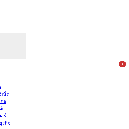
4
ด
์เน็ต
คคล
ดีย
อร์
ุรกิจ