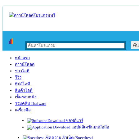
หน้าแรก
ดาวน์โหลด
ข่าวไอที
รีวิว
ทิปส์ไอที
สินค้าไอที
เช็ครอบหนัง
รวมคลิป Thaiware
เครื่องมือ
ซอฟต์แวร์
แอปพลิเคชันบนมือถือ
เช็คความเร็วเน็ต (Speedtest)