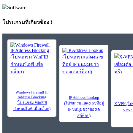
โปรแกรมที่เกี่ยวข้อง !
Windows Firewall IP
Address Blocking
IP Address Lookup
(โปรแกรม WinFIB
(โปรแกรมแสดงเลขที่อยู่
X-VPN (โป
กำหนดไอพี เพื่อบล็อก)
IP บนมุมขวาของเด
VPN บ
สก์ท็อป)