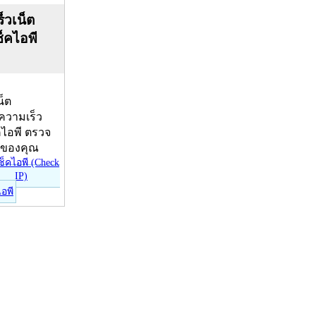
็วเน็ต
ช็คไอพี
น็ต
บความเร็ว
คไอพี ตรวจ
ีของคุณ
ไอพี