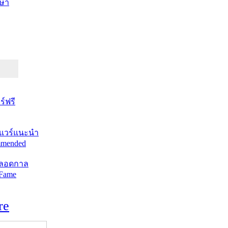
ษา
์ฟรี
แวร์แนะนำ
mended
ตลอดกาล
 Fame
re