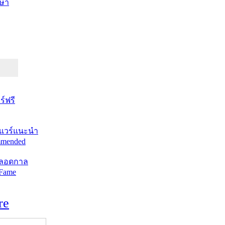
ษา
์ฟรี
แวร์แนะนำ
mended
ตลอดกาล
 Fame
re