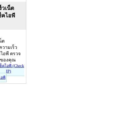
็วเน็ต
ช็คไอพี
น็ต
บความเร็ว
คไอพี ตรวจ
ีของคุณ
ไอพี