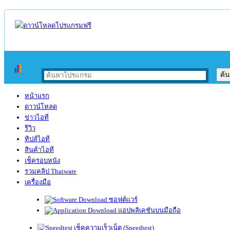
หน้าแรก
ดาวน์โหลด
ข่าวไอที
รีวิว
ทิปส์ไอที
สินค้าไอที
เช็ครอบหนัง
รวมคลิป Thaiware
เครื่องมือ
ซอฟต์แวร์
แอปพลิเคชันบนมือถือ
เช็คความเร็วเน็ต (Speedtest)