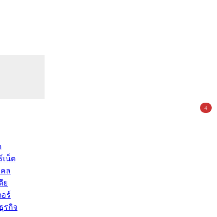
4
ด
์เน็ต
คคล
ดีย
อร์
ุรกิจ