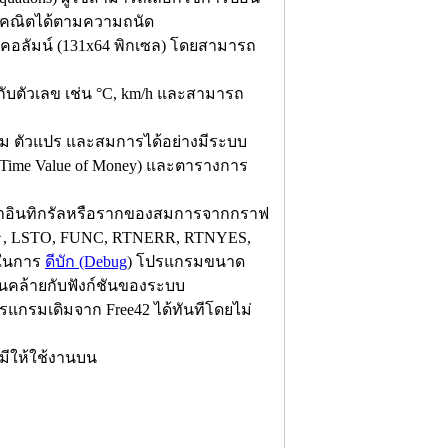
พีชคณิตได้ตามความถนัด
คอลัมน์ (131x64 พิกเซล) โดยสามารถ
บตัวเลข เช่น °C, km/h และสามารถ
กรม ตัวแปร และสมการได้อย่างมีระบบ
(Time Value of Money) และตารางการ
่าอินทิกรัลหรือรากของสมการจากกราฟ
ST↑, LSTO, FUNC, RTNERR, RTNYES,
ยในการ
ดีบัก (Debug
) โปรแกรมขนาด
นคล้ายกับฟังก์ชันของระบบ
รแกรมเดิมจาก Free42 ได้ทันทีโดยไม่
ีให้ใช้งานบน