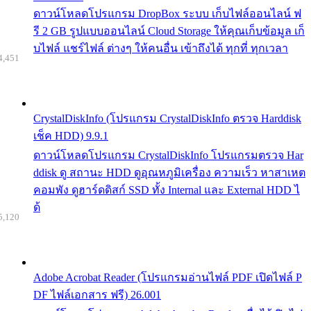
ดาวน์โหลดโปรแกรม DropBox ระบบ เก็บไฟล์ออนไลน์ ฟ
รี 2 GB รูปแบบออนไลน์ Cloud Storage ให้คุณเก็บข้อมูล เก็
บไฟล์ แชร์ไฟล์ ต่างๆ ให้คนอื่น เข้าถึงได้ ทุกที่ ทุกเวลา
4,451
CrystalDiskInfo (โปรแกรม CrystalDiskInfo ตรวจ Harddisk
เช็ค HDD) 9.9.1
ดาวน์โหลดโปรแกรม CrystalDiskInfo โปรแกรมตรวจ Har
ddisk ดู สถานะ HDD ดูอุณหภูมิเครื่อง ความเร็ว หาสาเหต
คอมพัง ดูฮาร์ดดิสก์ SSD ทั้ง Internal และ External HDD ไ
ด้
5,120
Adobe Acrobat Reader (โปรแกรมอ่านไฟล์ PDF เปิดไฟล์ P
DF ไฟล์เอกสาร ฟรี) 26.001