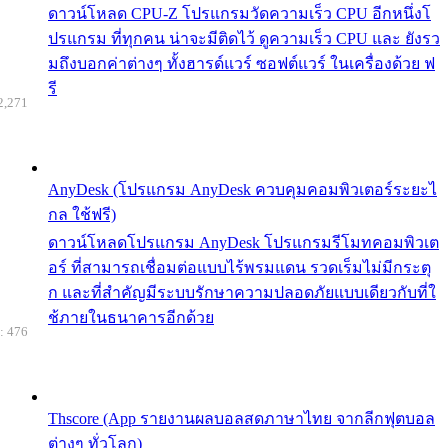
ดาวน์โหลด CPU-Z โปรแกรมวัดความเร็ว CPU อีกหนึ่งโ
ปรแกรม ที่ทุกคน น่าจะมีติดไว้ ดูความเร็ว CPU และ ยังรว
มถึงบอกค่าต่างๆ ทั้งฮารด์แวร์ ซอฟต์แวร์ ในเครื่องด้วย ฟ
รี
2,271
AnyDesk (โปรแกรม AnyDesk ควบคุมคอมพิวเตอร์ระยะไ
กล ใช้ฟรี)
ดาวน์โหลดโปรแกรม AnyDesk โปรแกรมรีโมทคอมพิวเต
อร์ ที่สามารถเชื่อมต่อแบบไร้พรมแดน รวดเร็มไม่มีกระตุ
ก และที่สำคัญมีระบบรักษาความปลอดภัยแบบเดียวกับที่ใ
ช้ภายในธนาคารอีกด้วย
: 476
Thscore (App รายงานผลบอลสดภาษาไทย จากลีกฟุตบอล
ต่างๆ ทั่วโลก)