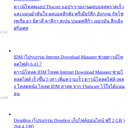
ดาวน์โหลดแอป Thscore แอปฯ รายงานผลบอลสดรวดเร็ว
และแม่นยำทันใจ ผลบอลลีกดัง พรีเมียร์ลีก อังกฤษ กัลโช่
เซเรีย อา อิตาลี ลาลีกา สเปน บุนเดสลีก้า เยอรมัน ลีกเอิง
ฝรั่งเศส
4,241
IDM (โปรแกรม Internet Download Manager ช่วยดาวน์โห
ลดไฟล์) 6.43.7
ดาวน์โหลด IDM โหลด Internet Download Manager ช่วยโ
หลดไฟล์ เร็วขึ้น 5 เท่า เพิ่มความเร็ว ดาวน์โหลดไฟล์ เพล
ง โหลดหนัง โหลด IDM ล่าสุด จาก Thaiware ไว้ใจได้แน่น
อน
6,366
DropBox (โปรแกรม Dropbox เก็บไฟล์ออนไลน์ ฟรี 2 GB )
264.4.3385