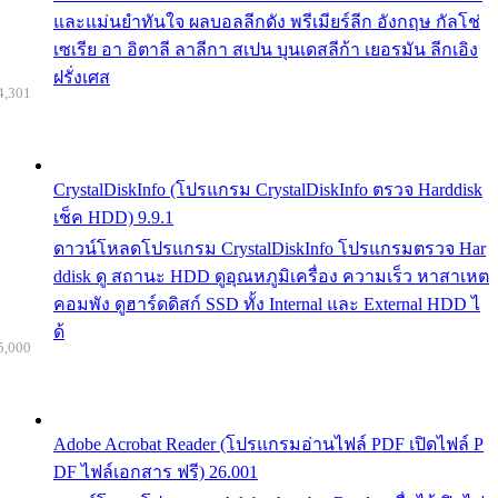
และแม่นยำทันใจ ผลบอลลีกดัง พรีเมียร์ลีก อังกฤษ กัลโช่
เซเรีย อา อิตาลี ลาลีกา สเปน บุนเดสลีก้า เยอรมัน ลีกเอิง
ฝรั่งเศส
4,301
CrystalDiskInfo (โปรแกรม CrystalDiskInfo ตรวจ Harddisk
เช็ค HDD) 9.9.1
ดาวน์โหลดโปรแกรม CrystalDiskInfo โปรแกรมตรวจ Har
ddisk ดู สถานะ HDD ดูอุณหภูมิเครื่อง ความเร็ว หาสาเหต
คอมพัง ดูฮาร์ดดิสก์ SSD ทั้ง Internal และ External HDD ไ
ด้
5,000
Adobe Acrobat Reader (โปรแกรมอ่านไฟล์ PDF เปิดไฟล์ P
DF ไฟล์เอกสาร ฟรี) 26.001