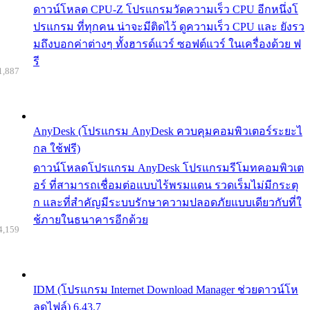
ดาวน์โหลด CPU-Z โปรแกรมวัดความเร็ว CPU อีกหนึ่งโ
ปรแกรม ที่ทุกคน น่าจะมีติดไว้ ดูความเร็ว CPU และ ยังรว
มถึงบอกค่าต่างๆ ทั้งฮารด์แวร์ ซอฟต์แวร์ ในเครื่องด้วย ฟ
รี
1,887
AnyDesk (โปรแกรม AnyDesk ควบคุมคอมพิวเตอร์ระยะไ
กล ใช้ฟรี)
ดาวน์โหลดโปรแกรม AnyDesk โปรแกรมรีโมทคอมพิวเต
อร์ ที่สามารถเชื่อมต่อแบบไร้พรมแดน รวดเร็มไม่มีกระตุ
ก และที่สำคัญมีระบบรักษาความปลอดภัยแบบเดียวกับที่ใ
ช้ภายในธนาคารอีกด้วย
4,159
IDM (โปรแกรม Internet Download Manager ช่วยดาวน์โห
ลดไฟล์) 6.43.7